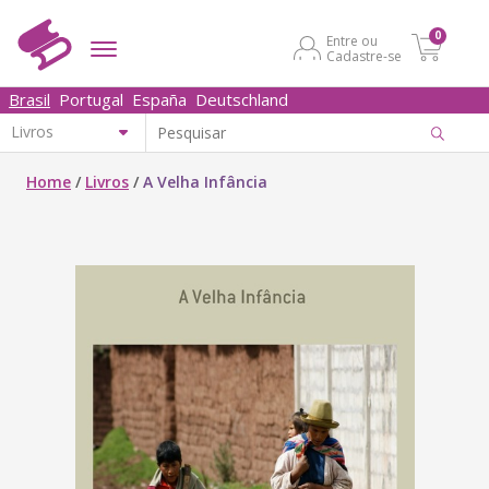
0
Entre ou
Cadastre-se
Brasil
Portugal
España
Deutschland
Home
/
Livros
/
A Velha Infância