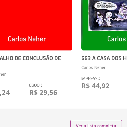
ALHO DE CONCLUSÃO DE
663 A CASA DOS 
Carlos Neher
her
IMPRESSO
R$ 44,92
O
EBOOK
,24
R$ 29,56
Ver a lista completa