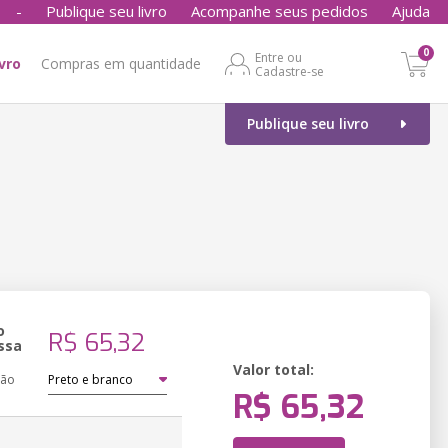
-
Publique seu livro
Acompanhe seus pedidos
Ajuda
0
Entre ou
ivro
Compras em quantidade
Cadastre-se
Publique seu livro
o
R$ 65,32
ssa
Valor total:
ção
R$ 65,32