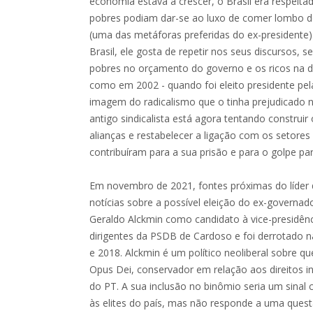
economia estava a crescer, o Brasil era respeit
pobres podiam dar-se ao luxo de comer lombo d
(uma das metáforas preferidas do ex-presidente)
Brasil, ele gosta de repetir nos seus discursos, s
pobres no orçamento do governo e os ricos na d
como em 2002 - quando foi eleito presidente pel
imagem do radicalismo que o tinha prejudicado na
antigo sindicalista está agora tentando construi
alianças e restabelecer a ligação com os setores
contribuíram para a sua prisão e para o golpe pa
Em novembro de 2021, fontes próximas do líder
notícias sobre a possível eleição do ex-governa
Geraldo Alckmin como candidato à vice-presidênci
dirigentes da PSDB de Cardoso e foi derrotado n
e 2018. Alckmin é um político neoliberal sobre q
Opus Dei, conservador em relação aos direitos in
do PT. A sua inclusão no binômio seria um sinal 
às elites do país, mas não responde a uma questã