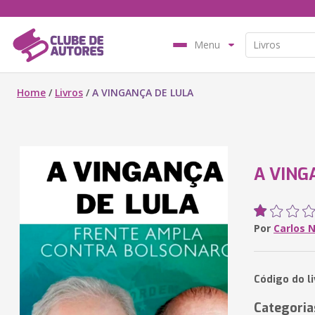
Menu
Home
/
Livros
/
A VINGANÇA DE LULA
A VING
Por
Carlos 
Código do l
Categoria