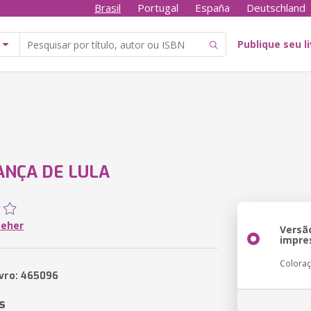
Brasil
Portugal
España
Deutschland
Publique seu l
ANÇA DE LULA
Neher
Versã
impre
Colora
ivro: 465096
s