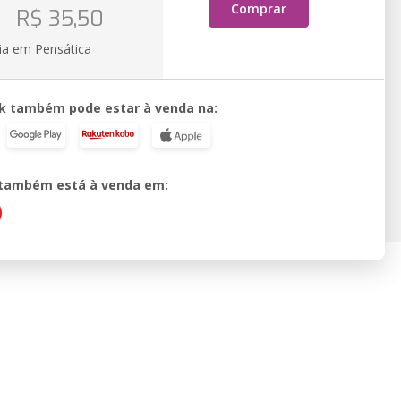
o
Comprar
R$ 35,50
ia em Pensática
k também pode estar à venda na:
o também está à venda em: