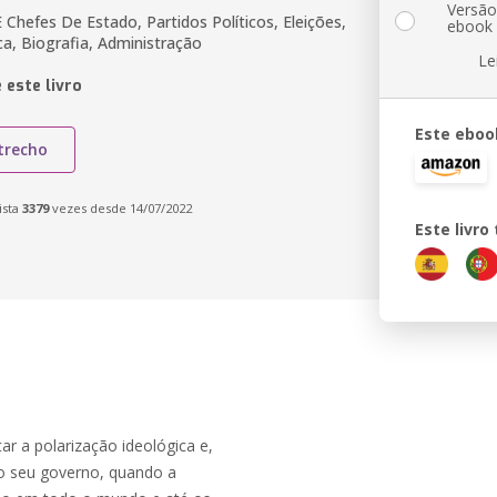
Versã
 Chefes De Estado, Partidos Políticos, Eleições,
ebook
ica, Biografia, Administração
Le
 este livro
Este eboo
trecho
ista
3379
vezes desde 14/07/2022
Este livr
r a polarização ideológica e,
o seu governo, quando a