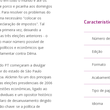
ado em todo o mundo e até os
e porco e picanha aos domingos
. Para resolver os problemas do
eria necessário "colocar os
Característi
eclaração de impostos". Tal
a primeira vez, deixando a
s três eleições anteriores - o
Número de
r o maior número possível de
 políticos e econômicos que
Edição
rlamentar contra Dilma.
Formato
 do PT começaram a divulgar
dor do estado de São Paulo
a. Alckmin foi um dos principais
Acabamen
as eleições presidenciais de 2006
uestões económicas, ligado ao
Tipo de pa
dividuais e um opositor histórico
claro de desanuviamento dirigido
Idioma
o-chave: se a política de