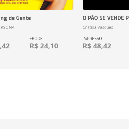
ing de Gente
O PÃO SE VENDE 
ERSONA
Cristina Vasques
O
EBOOK
IMPRESSO
,42
R$ 24,10
R$ 48,42