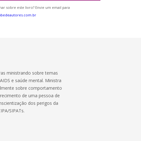
ar sobre este livro? Envie um email para
ubedeautores.com.br
tras ministrando sobre temas
AIDS e saúde mental. Ministra
ipalmente sobre comportamento
arecimento de uma pessoa de
nscientização dos perigos da
CIPA/SIPATs.