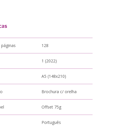
cas
 páginas
128
1 (2022)
A5 (148x210)
to
Brochura c/ orelha
pel
Offset 75g
Português