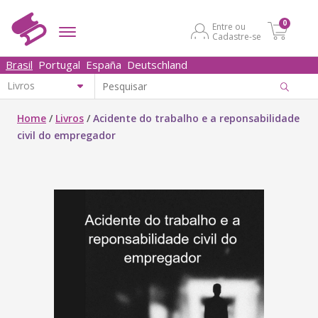
0
Entre ou
Cadastre-se
Brasil
Portugal
España
Deutschland
Home
/
Livros
/
Acidente do trabalho e a reponsabilidade
civil do empregador