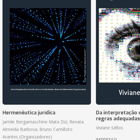
Hermenêutica jurídica
Da interpretação c
regras adequadas
Jamile Bergamaschine Mata Diz; Renata
Viviane Séllos
Almeida Barbosa; Bruno Camilloto
Arantes (Organizadores)