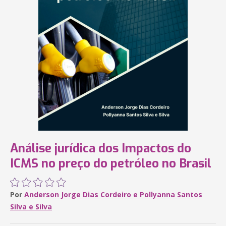
Análise jurídica dos Impactos do
ICMS no preço do petróleo no Brasil
Por
Anderson Jorge Dias Cordeiro e Pollyanna Santos
Silva e Silva