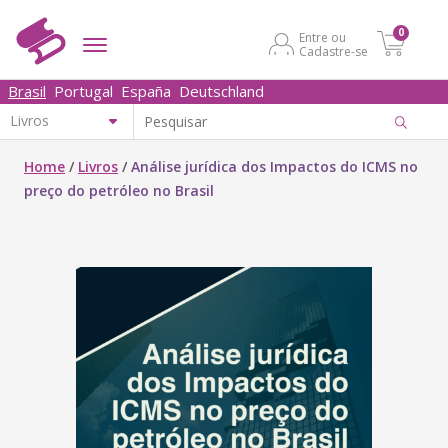
0
Entre ou
Cadastre-se
Brasil
Portugal
España
Deutschland
Home
/
Livros
/
Análise jurídica dos Impactos do ICMS no
preço do petróleo no Brasil