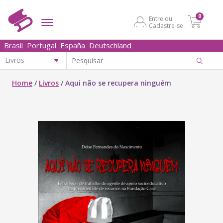
0
Entre ou
Cadastre-se
Brasil
Portugal
España
Deutschland
Home
/
Livros
/
Aqui não se recupera ninguém