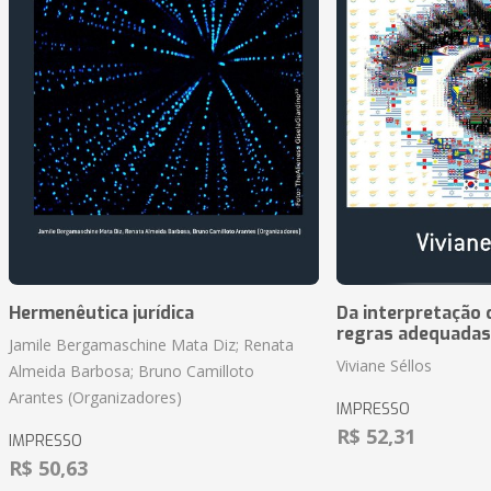
Hermenêutica jurídica
Da interpretação c
regras adequadas
Jamile Bergamaschine Mata Diz; Renata
Viviane Séllos
Almeida Barbosa; Bruno Camilloto
Arantes (Organizadores)
IMPRESSO
R$ 52,31
IMPRESSO
R$ 50,63