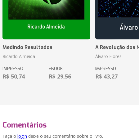
Medindo Resultados
A Revolução dos 
Ricardo Almeida
Álvaro Flores
IMPRESSO
EBOOK
IMPRESSO
R$ 50,74
R$ 29,56
R$ 43,27
Comentários
Faça o
login
deixe o seu comentário sobre o livro.