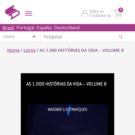
0
Entre ou
Cadastre-se
Brasil
Portugal
España
Deutschland
Home
/
Livros
/
AS 1.000 HISTÓRIAS DA VIDA – VOLUME 8