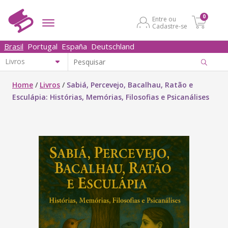
0
Entre ou
Cadastre-se
Brasil
Portugal
España
Deutschland
Home
/
Livros
/
Sabiá, Percevejo, Bacalhau, Ratão e
Esculápia: Histórias, Memórias, Filosofias e Psicanálises