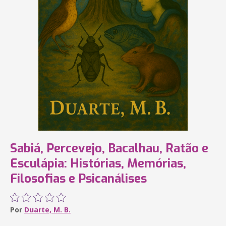
Sabiá, Percevejo, Bacalhau, Ratão e
Esculápia: Histórias, Memórias,
Filosofias e Psicanálises
Por
Duarte, M. B.