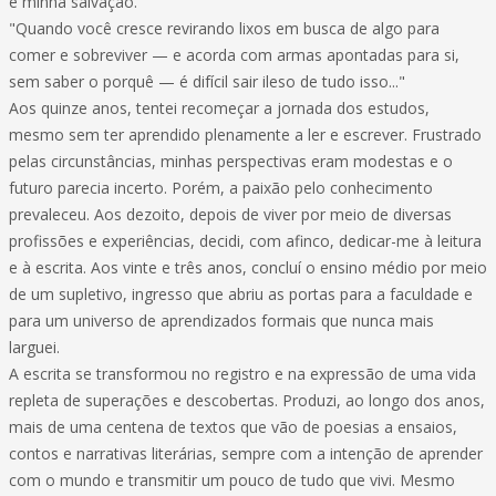
e minha salvação.
"Quando você cresce revirando lixos em busca de algo para
comer e sobreviver — e acorda com armas apontadas para si,
sem saber o porquê — é difícil sair ileso de tudo isso..."
Aos quinze anos, tentei recomeçar a jornada dos estudos,
mesmo sem ter aprendido plenamente a ler e escrever. Frustrado
pelas circunstâncias, minhas perspectivas eram modestas e o
futuro parecia incerto. Porém, a paixão pelo conhecimento
prevaleceu. Aos dezoito, depois de viver por meio de diversas
profissões e experiências, decidi, com afinco, dedicar-me à leitura
e à escrita. Aos vinte e três anos, concluí o ensino médio por meio
de um supletivo, ingresso que abriu as portas para a faculdade e
para um universo de aprendizados formais que nunca mais
larguei.
A escrita se transformou no registro e na expressão de uma vida
repleta de superações e descobertas. Produzi, ao longo dos anos,
mais de uma centena de textos que vão de poesias a ensaios,
contos e narrativas literárias, sempre com a intenção de aprender
com o mundo e transmitir um pouco de tudo que vivi. Mesmo