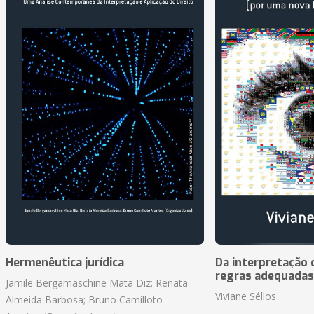
Hermenêutica jurídica
Da interpretação c
regras adequadas
Jamile Bergamaschine Mata Diz; Renata
Viviane Séllos
Almeida Barbosa; Bruno Camilloto