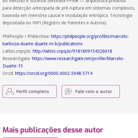
do Método e Sistema Sentinela PPR® — arquitetura preditiva
para detecção antecipada de pré-ruptura em sistemas complexos,
baseada em memória causal e modulação entrópica. Tecnologia
depositada no INPI (Registro de Patentes e Autoria).
PhilPeople / PhilArchive:
https://philpeople.org/profiles/marcelo-
barboza-duarte-duarte-m-b/publications
Lattes.cnpq.br:
http://lattes.cnpq.br/9181809154326618
Researchgate:
https://www.researchgate.net/profile/Marcelo-
Duarte-15
Orcid:
https://orcid.org/0000-0002-5948-5714
Perfil completo
Fale com o autor
Mais publicações desse autor