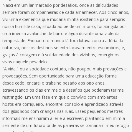
Nasci em um lar marcado por desafios, onde as dificuldades
sempre foram companheiras de cada amanhecer. Aos cinco anos,
vivi uma experiência que mudaria minha existência para sempre:
nossa humilde casa, situada ao pé de um morro, foi atingida por
uma imensa avalanche de barro e água durante uma violenta
tempestade. Enquanto o mundo lá fora lutava contra a fúria da
natureza, nossos destinos se entrelaçavam entre escombros, e,
graças à coragem e à solidariedade dos vizinhos, emergimos
vivos daquele pesadelo.
"A vida," ou a sociedade contudo, não poupou mais provações e
provocações. Sem oportunidade para uma educação formal
desde cedo, encarei o trabalho pesado aos oito anos,
atravessando os dias em meio a desafios que poderiam ter me
restringido. Em uma fase em que o convívio com ambientes
hostis era corriqueiro, encontrei consolo e aprendizado através
dos gibis lidos com crianças nas ruas. Esses pequenos mestres
informais me ensinaram a ler e a escrever, plantando em mim a
semente de um futuro onde as palavras se tornariam meu refúgio