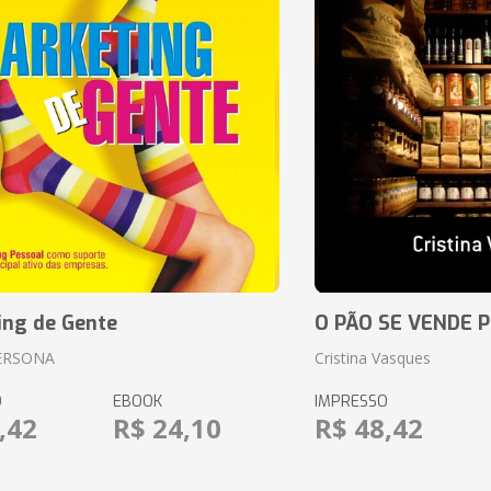
ing de Gente
O PÃO SE VENDE 
ERSONA
Cristina Vasques
O
EBOOK
IMPRESSO
,42
R$ 24,10
R$ 48,42