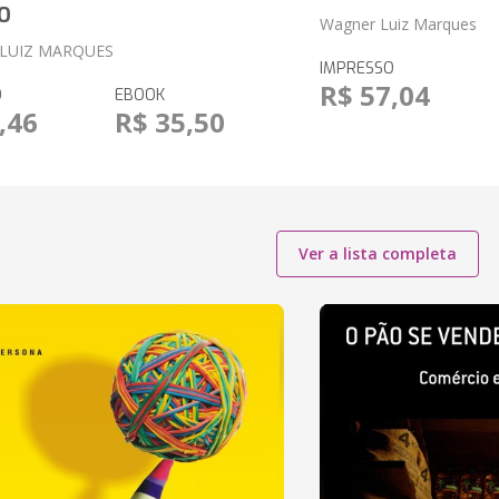
O
Wagner Luiz Marques
LUIZ MARQUES
IMPRESSO
R$ 57,04
O
EBOOK
,46
R$ 35,50
Ver a lista completa