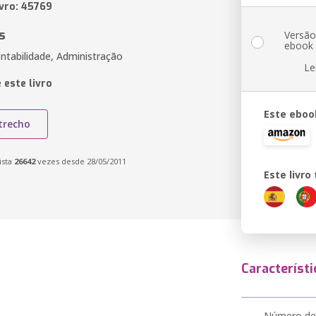
ivro: 45769
s
Versã
ebook
ntabilidade, Administração
Le
 este livro
Este eboo
trecho
ista
26642
vezes desde 28/05/2011
Este livr
Característi
Número de