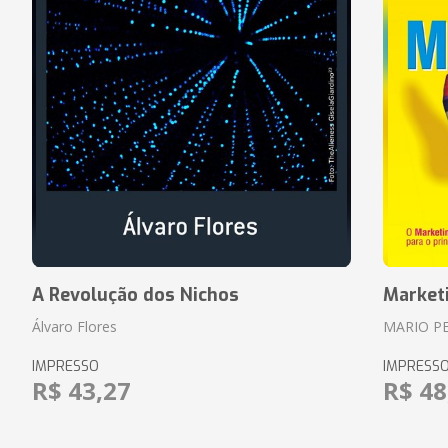
A Revolução dos Nichos
Market
Álvaro Flores
MARIO P
IMPRESSO
IMPRESS
R$ 43,27
R$ 48