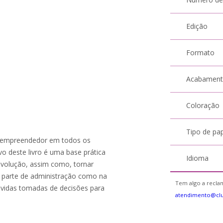
Edição
Formato
Acabamen
Coloração
Tipo de pa
 de empreendedor em todos os
ivo deste livro é uma base prática
Idioma
evolução, assim como, tornar
na parte de administração como na
Tem algo a reclam
evidas tomadas de decisões para
atendimento@cl