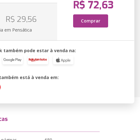
R$ 72,63
o
R$ 29,56
Comprar
ia em Pensática
k também pode estar à venda na:
o também está à venda em:
cas
 páginas
680