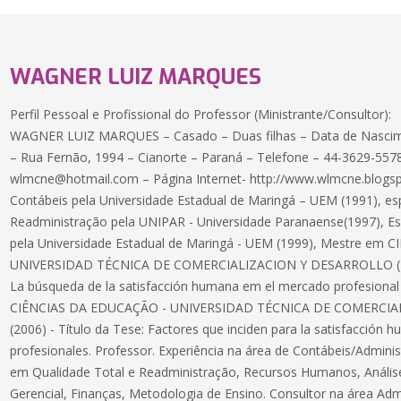
WAGNER LUIZ MARQUES
Perfil Pessoal e Profissional do Professor (Ministrante/Consultor):
WAGNER LUIZ MARQUES – Casado – Duas filhas – Data de Nascim
– Rua Fernão, 1994 – Cianorte – Paraná – Telefone – 44-3629-557
wlmcne@hotmail.com – Página Internet- http://www.wlmcne.blogs
Contábeis pela Universidade Estadual de Maringá – UEM (1991), esp
Readministração pela UNIPAR - Universidade Paranaense(1997), Esp
pela Universidade Estadual de Maringá - UEM (1999), Mestre em
UNIVERSIDAD TÉCNICA DE COMERCIALIZACION Y DESARROLLO (2002
La búsqueda de la satisfacción humana em el mercado profesional
CIÊNCIAS DA EDUCAÇÃO - UNIVERSIDAD TÉCNICA DE COMERCI
(2006) - Título da Tese: Factores que inciden para la satisfacción 
profesionales. Professor. Experiência na área de Contábeis/Admi
em Qualidade Total e Readministração, Recursos Humanos, Análise
Gerencial, Finanças, Metodologia de Ensino. Consultor na área Adm