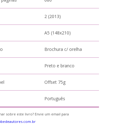
2 (2013)
A5 (148x210)
to
Brochura c/ orelha
Preto e branco
pel
Offset 75g
Português
ar sobre este livro? Envie um email para
ubedeautores.com.br