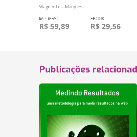
Wagner Luiz Marques
IMPRESSO
EBOOK
R$ 59,89
R$ 29,56
Publicações relaciona