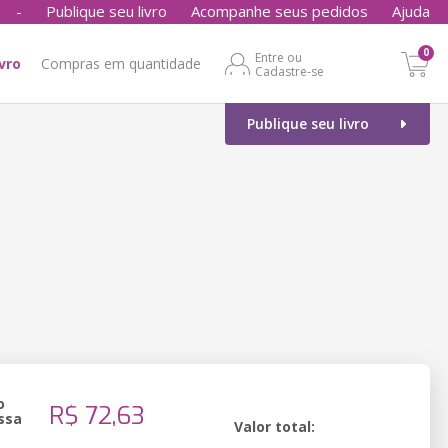
-
Publique seu livro
Acompanhe seus pedidos
Ajuda
0
Entre ou
ivro
Compras em quantidade
Cadastre-se
Publique seu livro
o
R$ 72,63
ssa
Valor total: