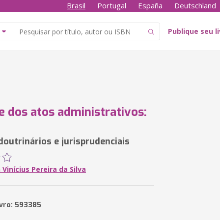
Brasil
Portugal
España
Deutschland
Publique seu l
e dos atos administrativos:
doutrinários e jurisprudenciais
Vinícius Pereira da Silva
ivro: 593385