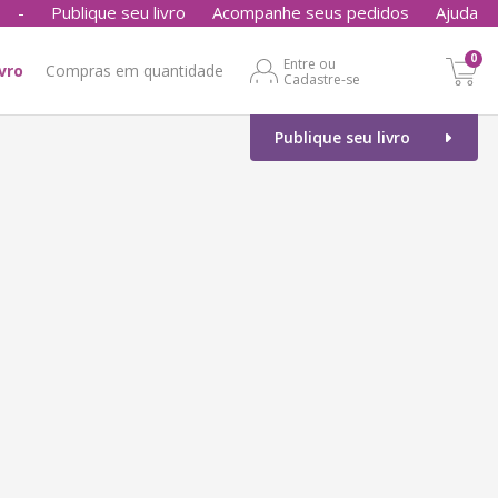
-
Publique seu livro
Acompanhe seus pedidos
Ajuda
0
Entre ou
ivro
Compras em quantidade
Cadastre-se
Publique seu livro