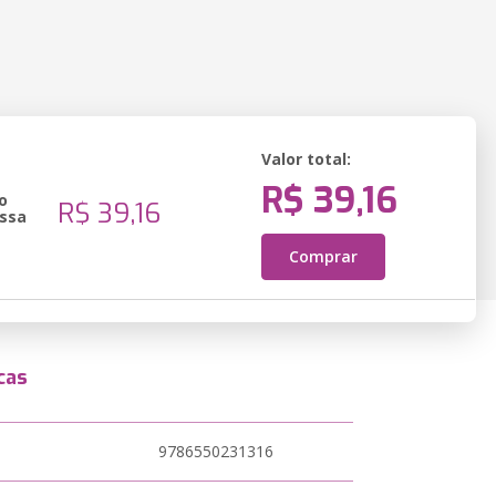
Valor total:
R$ 39,16
o
R$ 39,16
ssa
Comprar
cas
9786550231316