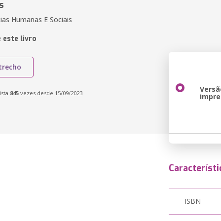
s
cias Humanas E Sociais
 este livro
trecho
Versã
ista
845
vezes desde 15/09/2023
impre
Característi
ISBN