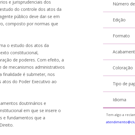
ios e jurisprudenciais dos
Número de
 estudo do controle dos atos da
 agente público deve dar-se em
Edição
tivo, composto por normas que
Formato
irma o estudo dos atos da
Acabamen
exto constitucional,
aração de poderes. Com efeito, a
érie de mecanismos administrativos
Coloração
ja finalidade é submeter, nos
s atos do Poder Executivo ao
Tipo de pa
Idioma
inamentos doutrinários e
onstitucional em que se insere o
Tem algo a reclam
nos e fundamentos que a
atendimento@cl
ireito.