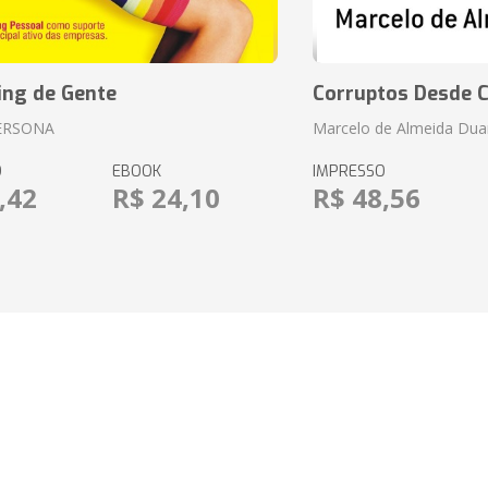
ing de Gente
Corruptos Desde C
ERSONA
Marcelo de Almeida Dua
O
EBOOK
IMPRESSO
,42
R$ 24,10
R$ 48,56