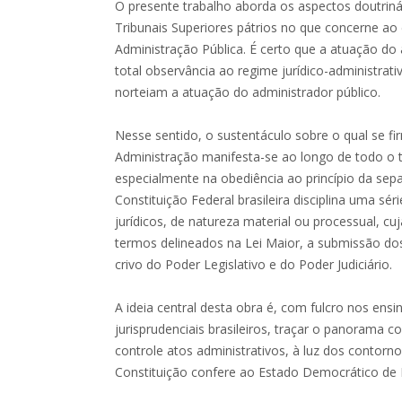
O presente trabalho aborda os aspectos doutrinár
Tribunais Superiores pátrios no que concerne ao
Administração Pública. É certo que a atuação do
total observância ao regime jurídico-administra
norteiam a atuação do administrador público.
Nesse sentido, o sustentáculo sobre o qual se f
Administração manifesta-se ao longo de todo o t
especialmente na obediência ao princípio da sep
Constituição Federal brasileira disciplina uma s
jurídicos, de natureza material ou processual, cu
termos delineados na Lei Maior, a submissão do
crivo do Poder Legislativo e do Poder Judiciário.
A ideia central desta obra é, com fulcro nos ens
jurisprudenciais brasileiros, traçar o panorama c
controle atos administrativos, à luz dos contor
Constituição confere ao Estado Democrático de D