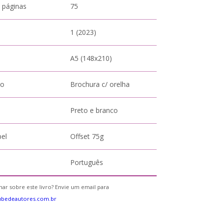
 páginas
75
1 (2023)
A5 (148x210)
to
Brochura c/ orelha
Preto e branco
pel
Offset 75g
Português
ar sobre este livro? Envie um email para
ubedeautores.com.br