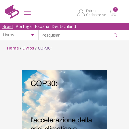
0
Entre ou
Cadastre-se
Brasil
Portugal
España
Deutschland
Home
/
Livros
/
COP30: