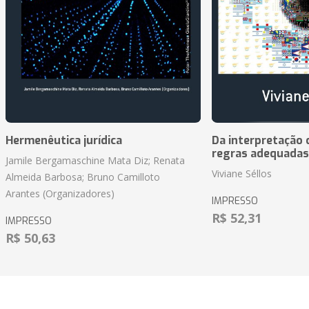
Hermenêutica jurídica
Da interpretação c
regras adequadas
Jamile Bergamaschine Mata Diz; Renata
Viviane Séllos
Almeida Barbosa; Bruno Camilloto
Arantes (Organizadores)
IMPRESSO
R$ 52,31
IMPRESSO
R$ 50,63