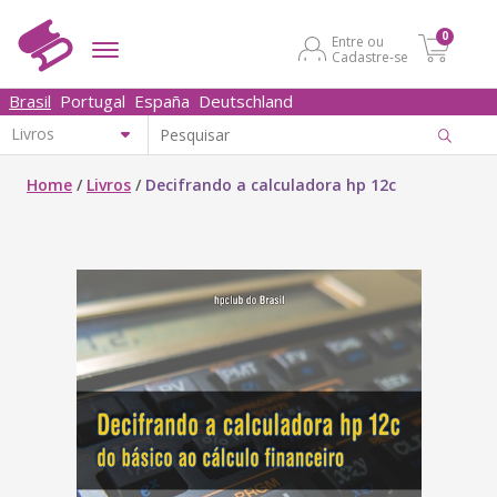
0
Entre ou
Cadastre-se
Brasil
Portugal
España
Deutschland
Home
/
Livros
/
Decifrando a calculadora hp 12c