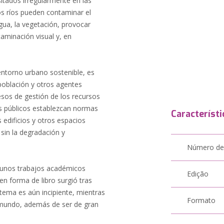
itados irregularmente en las
os ríos pueden contaminar el
 agua, la vegetación, provocar
aminación visual y, en
 entorno urbano sostenible, es
 población y otros agentes
esos de gestión de los recursos
es públicos establezcan normas
Característi
s edificios y otros espacios
 sin la degradación y
Número de
algunos trabajos académicos
Edição
 en forma de libro surgió tras
 tema es aún incipiente, mientras
Formato
l mundo, además de ser de gran