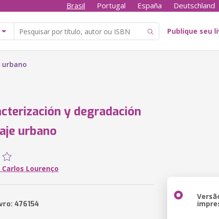
Brasil
Portugal
España
Deutschland
Publique seu l
e urbano
cterización y degradación
saje urbano
 Carlos Lourenço
Versã
impre
ivro: 476154