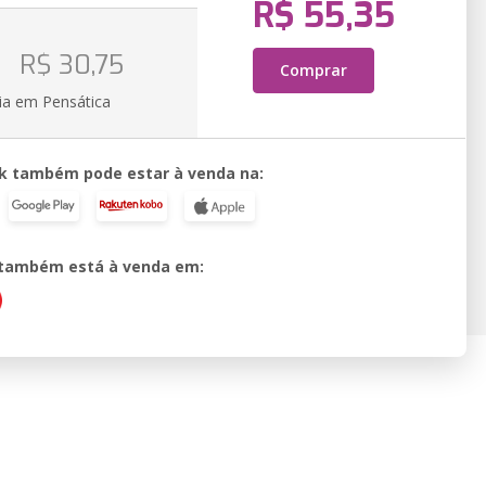
R$ 55,35
o
R$ 30,75
Comprar
ia em Pensática
k também pode estar à venda na:
o também está à venda em: