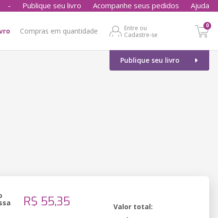
-
Publique seu livro
Acompanhe seus pedidos
Ajuda
0
Entre ou
ivro
Compras em quantidade
Cadastre-se
Publique seu livro
o
R$ 55,35
ssa
Valor total: