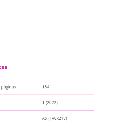
cas
 páginas
154
1 (2022)
A5 (148x210)