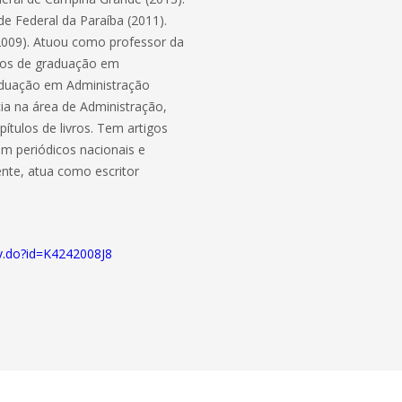
de Federal da Paraíba (2011).
(2009). Atuou como professor da
sos de graduação em
aduação em Administração
ia na área de Administração,
ítulos de livros. Tem artigos
m periódicos nacionais e
mente, atua como escritor
acv.do?id=K4242008J8