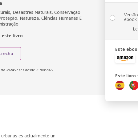
s
urais, Desastres Naturais, Conservação
Versã
Proteção, Natureza, Ciências Humanas E
ebook
nistração
Le
 este livro
Este eboo
trecho
ista
2124
vezes desde 21/08/2022
Este livr
as urbanas es actualmente un