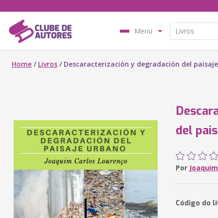
Menu
Home
/
Livros
/
Descaracterización y degradación del paisaj
Descara
del pai
Por
Joaquim
Código do l