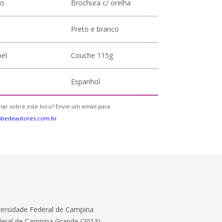
to
Brochura c/ orelha
Preto e branco
pel
Couche 115g
Espanhol
ar sobre este livro? Envie um email para
ubedeautores.com.br
versidade Federal de Campina
deral de Campina Grande (2013).