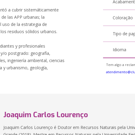
Acabamen
entó a cubrir sistemáticamente
 de las APP urbanas; la
Coloração
 uso de la estrategia de
e los residuos sólidos urbanos.
Tipo de pa
udiantes y profesionales
Idioma
y/o postgrado: geografía,
es, ingeniería ambiental, ciencias
Tem algo a reclam
ra y urbanismo, geología,
atendimento@cl
Joaquim Carlos Lourenço
Joaquim Carlos Lourenço é Doutor em Recursos Naturais pela Uni
Grande (2018). Mestre em Recursos Naturais pela Universidade Fe