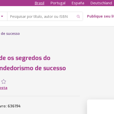
Brasil
Portugal
España
Deutschland
Publique seu l
 de sucesso
e os segredos do
ndedorismo de sucesso
osta
ivro: 636194