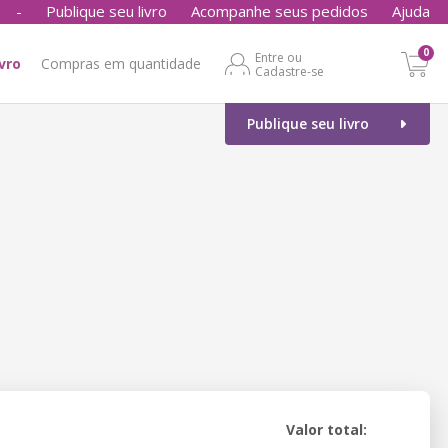
-
Publique seu livro
Acompanhe seus pedidos
Ajuda
0
Entre ou
ivro
Compras em quantidade
Cadastre-se
Publique seu livro
Valor total: