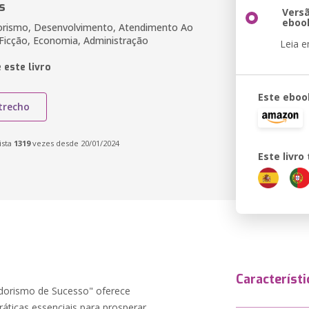
s
Vers
eboo
rismo, Desenvolvimento, Atendimento Ao
 Ficção, Economia, Administração
Leia 
 este livro
Este eboo
trecho
ista
1319
vezes desde 20/01/2024
Este livr
Característi
orismo de Sucesso" oferece
áticas essenciais para prosperar