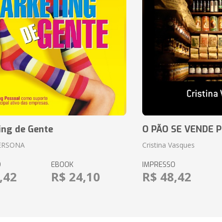
ing de Gente
O PÃO SE VENDE 
ERSONA
Cristina Vasques
O
EBOOK
IMPRESSO
,42
R$ 24,10
R$ 48,42