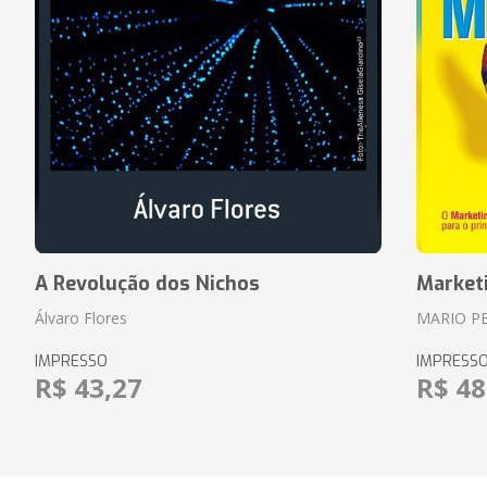
A Revolução dos Nichos
Market
Álvaro Flores
MARIO P
IMPRESSO
IMPRESS
R$ 43,27
R$ 48