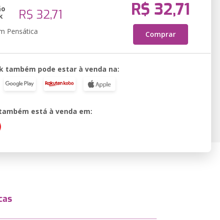
R$ 32,71
ão
R$ 32,71
k
em Pensática
Comprar
k também pode estar à venda na:
o também está à venda em:
cas