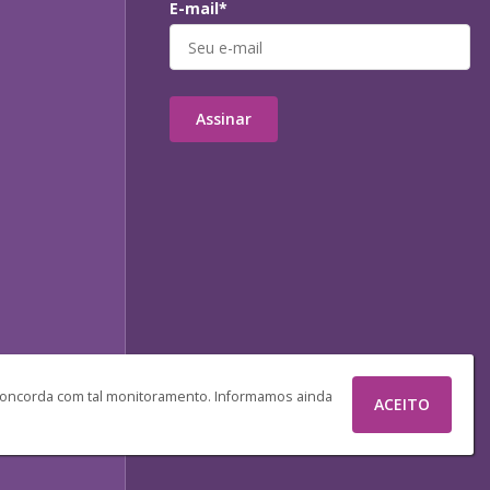
E-mail*
Assinar
 concorda com tal monitoramento. Informamos ainda
ACEITO