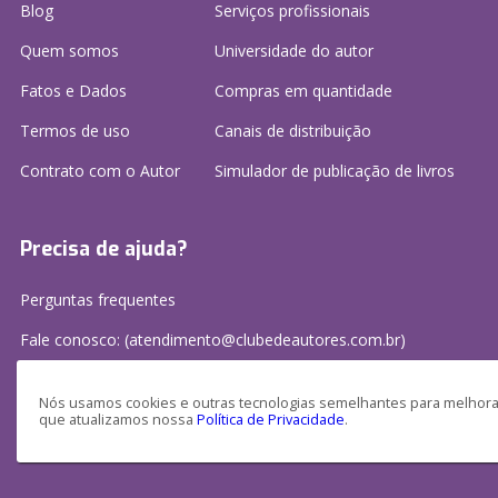
Blog
Serviços profissionais
Quem somos
Universidade do autor
Fatos e Dados
Compras em quantidade
Termos de uso
Canais de distribuição
Contrato com o Autor
Simulador de publicação
de livros
Precisa de ajuda?
Perguntas frequentes
Fale conosco: (atendimento@clubedeautores.com.br)
Nós usamos cookies e outras tecnologias semelhantes para melhorar
que atualizamos nossa
Política de Privacidade
.
Clube de Autores Publicações S/A - CNPJ: 16.779.786/0001-27
Av. Juscelino Kubitscheck, 350 - 2 andar - Centro, Joinville - SC, 89201-100