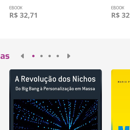
EBOOK
EBOOK
R$ 32,71
R$ 32
das