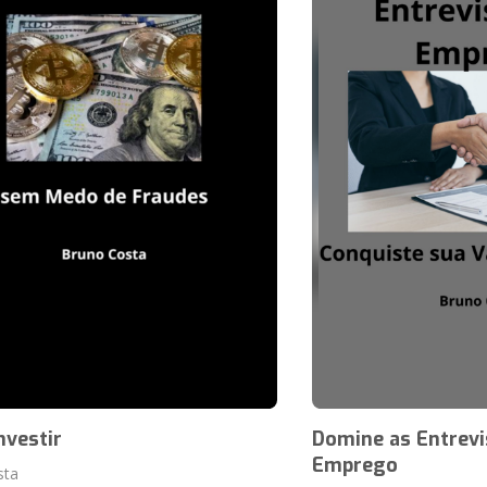
nvestir
Domine as Entrevi
Emprego
sta