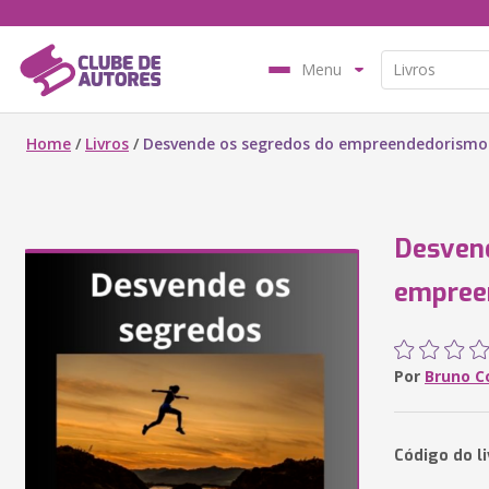
Menu
Home
/
Livros
/
Desvende os segredos do empreendedorismo
Desvend
empree
Por
Bruno C
Código do l