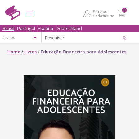
0
Entre ou
Cadastre-se
Brasil
Portugal
España
Deutschland
Home
/
Livros
/
Educação Financeira para Adolescentes