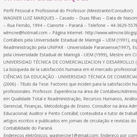
Perfil Pessoal e Profissional do Professor (Ministrante/Consultor):
WAGNER LUIZ MARQUES – Casado – Duas filhas – Data de Nascim
– Rua Fernão, 1994 – Cianorte – Paraná – Telefone – 44-3629-557
wlmcne@hotmail.com – Página Internet- http://www.wlmcne.blogs
Contábeis pela Universidade Estadual de Maringá – UEM (1991), esp
Readministração pela UNIPAR - Universidade Paranaense(1997), Esp
pela Universidade Estadual de Maringá - UEM (1999), Mestre em
UNIVERSIDAD TÉCNICA DE COMERCIALIZACION Y DESARROLLO (2002
La búsqueda de la satisfacción humana em el mercado profesional
CIÊNCIAS DA EDUCAÇÃO - UNIVERSIDAD TÉCNICA DE COMERCI
(2006) - Título da Tese: Factores que inciden para la satisfacción 
profesionales. Professor. Experiência na área de Contábeis/Admi
em Qualidade Total e Readministração, Recursos Humanos, Análise
Gerencial, Finanças, Metodologia de Ensino. Consultor na área Adm
Educacional; Auditor e Perito Contábil; conteudista e tutor de trabalh
artigos escritos e publicados em jornais de circulação e revistas 
Contabilidade do Paraná.
Endereços eletrônicos: wagnercne1@gmail.com; Endereço por corr