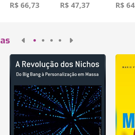
R$ 66,73
R$ 47,37
R$ 64
das