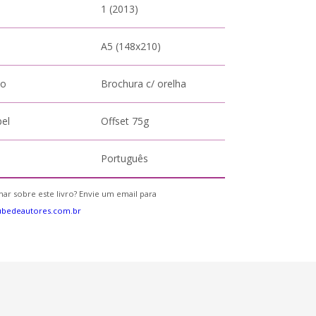
1 (2013)
A5 (148x210)
to
Brochura c/ orelha
pel
Offset 75g
Português
ar sobre este livro? Envie um email para
ubedeautores.com.br