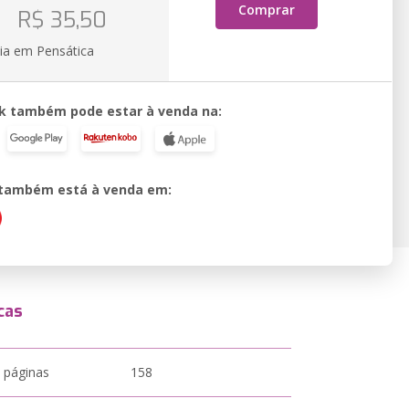
o
Comprar
R$ 35,50
ia em Pensática
k também pode estar à venda na:
o também está à venda em:
cas
 páginas
158