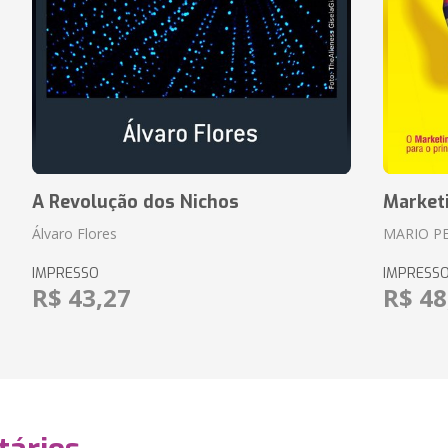
A Revolução dos Nichos
Market
Álvaro Flores
MARIO P
IMPRESSO
IMPRESS
R$ 43,27
R$ 48