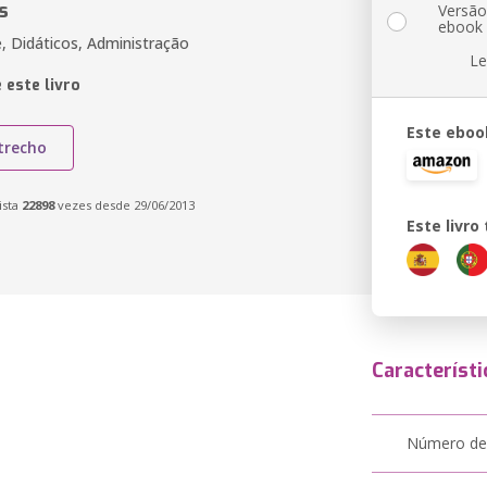
s
Versã
ebook
, Didáticos, Administração
Le
 este livro
Este eboo
trecho
ista
22898
vezes desde 29/06/2013
Este livr
Característi
Número de