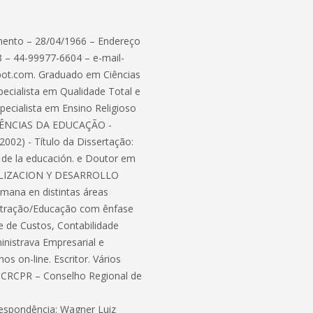
ento – 28/04/1966 – Endereço
8 – 44-99977-6604 – e-mail-
pot.com. Graduado em Ciências
ecialista em Qualidade Total e
ecialista em Ensino Religioso
 CIÊNCIAS DA EDUCAÇÃO -
) - Título da Dissertação:
 de la educación. e Doutor em
ALIZACION Y DESARROLLO
humana en distintas áreas
nistração/Educação com ênfase
 de Custos, Contabilidade
inistrava Empresarial e
os on-line. Escritor. Vários
do CRCPR – Conselho Regional de
espondência: Wagner Luiz