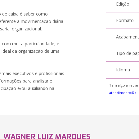
Edição
o de caixa é saber como
Formato
eferente a movimentação diária
arial organizacional.
Acabamen
s com muita particularidade, é
o ideal da organização de uma
Tipo de pa
Idioma
emais executivos e profissionais
formações para analisar e
Tem algo a reclam
icipação e/ou auxiliando na
atendimento@cl
WAGNER LUIZ MARQUES