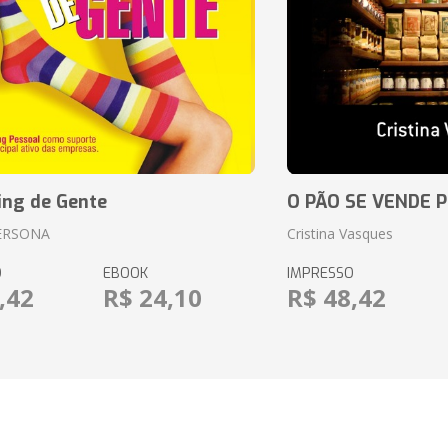
ing de Gente
O PÃO SE VENDE 
ERSONA
Cristina Vasques
O
EBOOK
IMPRESSO
,42
R$ 24,10
R$ 48,42