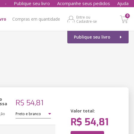
-
Publique seu livro
Acompanhe seus pedidos
Ajuda
0
Entre ou
ivro
Compras em quantidade
Cadastre-se
Publique seu livro
o
R$ 54,81
ssa
Valor total:
ção
R$ 54,81