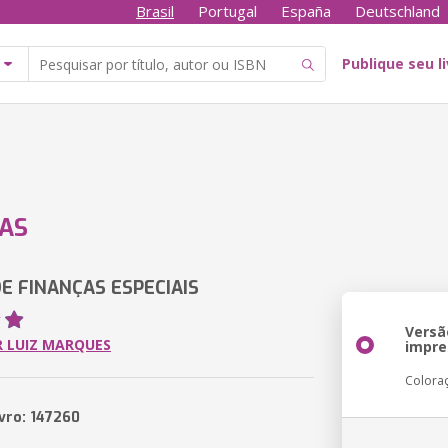
Brasil
Portugal
España
Deutschland
Publique seu l
AS
E FINANÇAS ESPECIAIS
Versã
 LUIZ MARQUES
impre
Colora
ivro: 147260