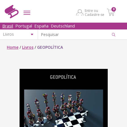
0
Entre ou
Cadastre-se
Brasil
Portugal
España
Deutschland
Home
/
Livros
/
GEOPOLÍTICA