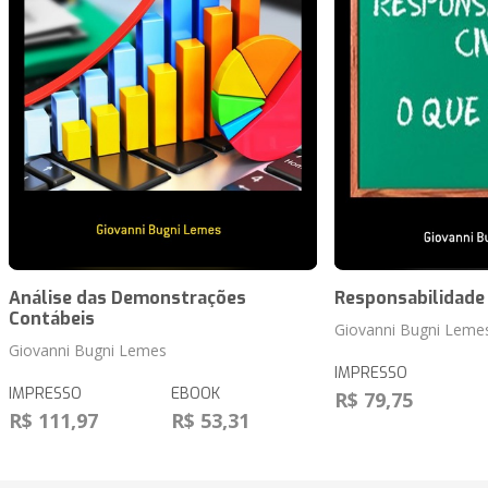
Análise das Demonstrações
Responsabilidade 
Contábeis
Giovanni Bugni Leme
Giovanni Bugni Lemes
IMPRESSO
IMPRESSO
EBOOK
R$ 79,75
R$ 111,97
R$ 53,31