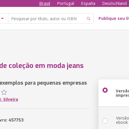
Brasil
Portugal
España
Deutschland
Publique seu l
de coleção em moda jeans
 exemplos para pequenas empresas
Versã
impre
. Silveira
Versã
ivro: 457753
ebook