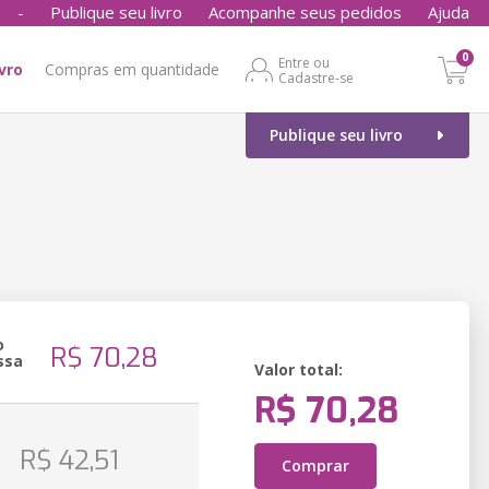
-
Publique seu livro
Acompanhe seus pedidos
Ajuda
0
Entre ou
ivro
Compras em quantidade
Cadastre-se
Publique seu livro
o
R$ 70,28
ssa
Valor total:
R$ 70,28
o
R$ 42,51
Comprar