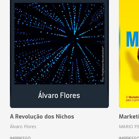
A Revolução dos Nichos
Market
Álvaro Flores
MARIO P
IMPRESSO
IMPRESS