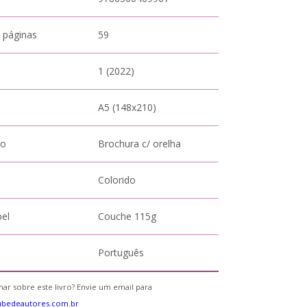
 páginas
59
1 (2022)
A5 (148x210)
to
Brochura c/ orelha
Colorido
pel
Couche 115g
Português
ar sobre este livro? Envie um email para
ubedeautores.com.br