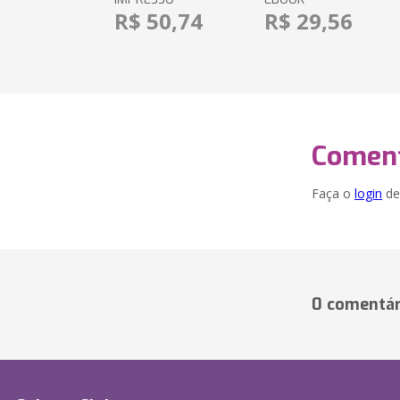
R$ 50,74
R$ 29,56
Coment
Faça o
login
dei
0 comentár