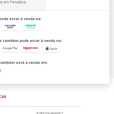
ia em Pensática
 pode estar à venda na:
k também pode estar à venda na:
o também está à venda em:
cas
9786500469967