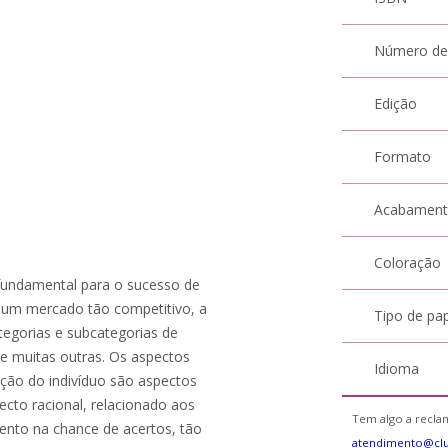
Número de
Edição
Formato
Acabamen
Coloração
fundamental para o sucesso de
m um mercado tão competitivo, a
Tipo de pa
tegorias e subcategorias de
e muitas outras. Os aspectos
Idioma
ção do indivíduo são aspectos
ecto racional, relacionado aos
Tem algo a reclam
ento na chance de acertos, tão
atendimento@cl