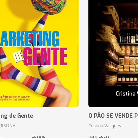
ing de Gente
O PÃO SE VENDE 
ERSONA
Cristina Vasques
O
EBOOK
IMPRESSO