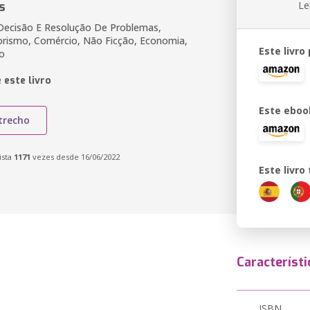
s
Le
ecisão E Resolução De Problemas,
rismo, Comércio, Não Ficção, Economia,
Este livro
o
 este livro
Este eboo
trecho
ista
1171
vezes desde 16/06/2022
Este livr
Característi
ISBN