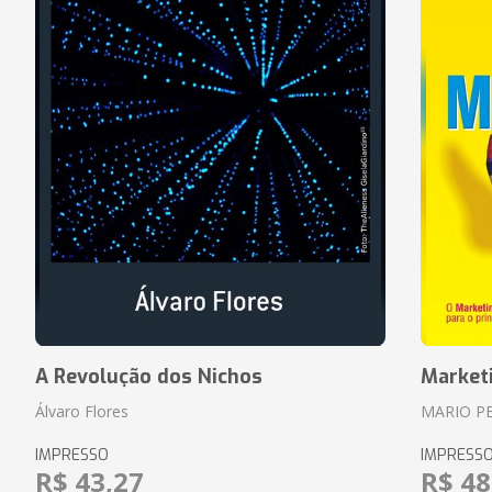
A Revolução dos Nichos
Market
Álvaro Flores
MARIO P
IMPRESSO
IMPRESS
R$ 43,27
R$ 48