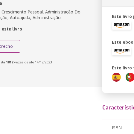
s
, Crescimento Pessoal, Administração Do
Este livro
ação, Autoajuda, Administração
 este livro
Este eboo
trecho
ista
1812
vezes desde 14/12/2023
Este livr
Característi
ISBN