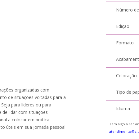
Número de
Edição
Formato
Acabamen
Coloração
rmações organizadas com
Tipo de pa
nto de situações voltadas para a
 Seja para líderes ou para
Idioma
 de lidar com situações
onal a colocar em prática
Tem algo a reclam
ito úteis em sua jornada pessoal
atendimento@cl