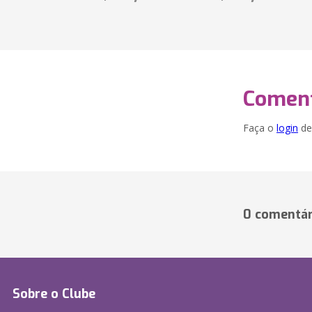
Coment
Faça o
login
dei
0 comentár
Sobre o Clube