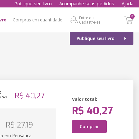
-
Publique seu livro
Acompanhe seus pedidos
Ajuda
0
Entre ou
ivro
Compras em quantidade
Cadastre-se
Publique seu livro
o
R$ 40,27
ssa
Valor total:
R$ 40,27
o
R$ 27,19
Comprar
ia em Pensática