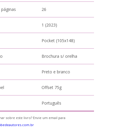
 páginas
26
1 (2023)
Pocket (105x148)
to
Brochura s/ orelha
Preto e branco
pel
Offset 75g
Português
ar sobre este livro? Envie um email para
ubedeautores.com.br