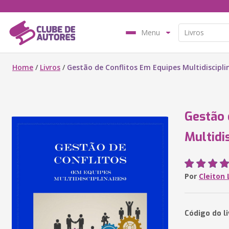
Menu
Home
/
Livros
/
Gestão de Conflitos Em Equipes Multidiscipli
Gestão 
Multidi
Por
Cleiton
Código do l