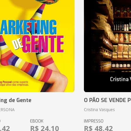
ing de Gente
O PÃO SE VENDE 
ERSONA
Cristina Vasques
O
EBOOK
IMPRESSO
,42
R$ 24,10
R$ 48,42