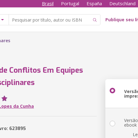
Brasil
Portugal
España
Deutschland
Publique seu l
nares
de Conflitos Em Equipes
sciplinares
Versã
impre
 Lopes da Cunha
Versã
ebook
ivro: 623895
Le