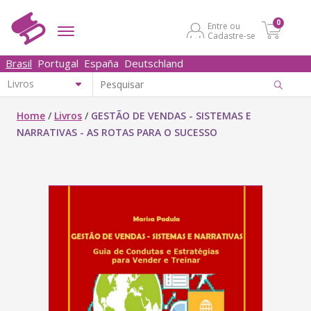
0
Entre ou
Cadastre-se
Brasil
Portugal
España
Deutschland
Home
/
Livros
/
GESTÃO DE VENDAS - SISTEMAS E
NARRATIVAS - AS ROTAS PARA O SUCESSO