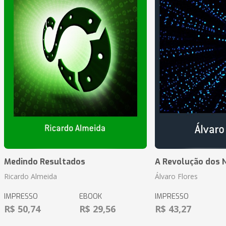
Medindo Resultados
A Revolução dos 
Ricardo Almeida
Álvaro Flores
IMPRESSO
EBOOK
IMPRESSO
R$ 50,74
R$ 29,56
R$ 43,27