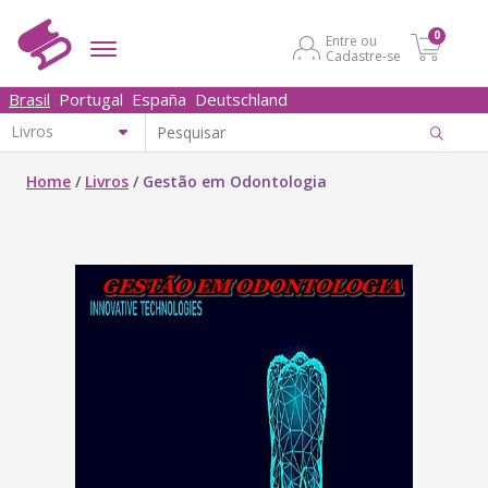
0
Entre ou
Cadastre-se
Brasil
Portugal
España
Deutschland
Home
/
Livros
/
Gestão em Odontologia