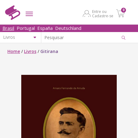
0
Entre ou
Cadastre-se
Brasil
Portugal
España
Deutschland
Home
/
Livros
/
Gitirana