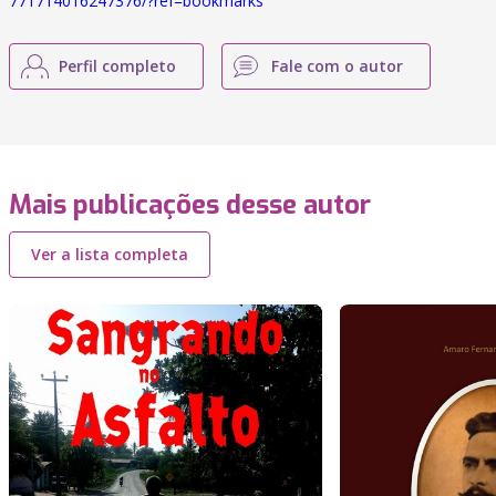
771714016247376/?ref=bookmarks
Perfil completo
Fale com o autor
Mais publicações desse autor
Ver a lista completa