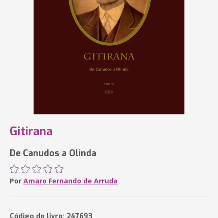
Gitirana
De Canudos a Olinda
Por
Amaro Fernando de Arruda
Código do livro: 247693