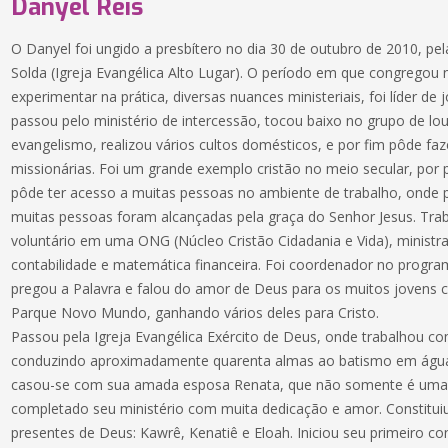
Danyel Reis
O Danyel foi ungido a presbítero no dia 30 de outubro de 2010, 
Solda (Igreja Evangélica Alto Lugar). O período em que congregou 
experimentar na prática, diversas nuances ministeriais, foi líder de 
passou pelo ministério de intercessão, tocou baixo no grupo de lo
evangelismo, realizou vários cultos domésticos, e por fim pôde fa
missionárias. Foi um grande exemplo cristão no meio secular, por 
pôde ter acesso a muitas pessoas no ambiente de trabalho, onde 
muitas pessoas foram alcançadas pela graça do Senhor Jesus. Tr
voluntário em uma ONG (Núcleo Cristão Cidadania e Vida), ministr
contabilidade e matemática financeira. Foi coordenador no progr
pregou a Palavra e falou do amor de Deus para os muitos jovens
Parque Novo Mundo, ganhando vários deles para Cristo.
Passou pela Igreja Evangélica Exército de Deus, onde trabalhou c
conduzindo aproximadamente quarenta almas ao batismo em água
casou-se com sua amada esposa Renata, que não somente é uma 
completado seu ministério com muita dedicação e amor. Constituiu
presentes de Deus: Kawrê, Kenatiê e Eloah. Iniciou seu primeiro 