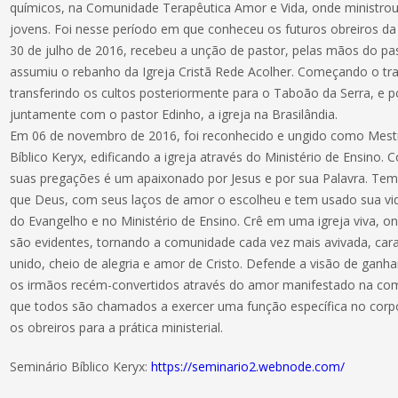
químicos, na Comunidade Terapêutica Amor e Vida, onde ministrou l
jovens. Foi nesse período em que conheceu os futuros obreiros da 
30 de julho de 2016, recebeu a unção de pastor, pelas mãos do pa
assumiu o rebanho da Igreja Cristã Rede Acolher. Começando o tra
transferindo os cultos posteriormente para o Taboão da Serra, e po
juntamente com o pastor Edinho, a igreja na Brasilândia.
Em 06 de novembro de 2016, foi reconhecido e ungido como Mestr
Bíblico Keryx, edificando a igreja através do Ministério de Ensi
suas pregações é um apaixonado por Jesus e por sua Palavra. Te
que Deus, com seus laços de amor o escolheu e tem usado sua v
do Evangelho e no Ministério de Ensino. Crê em uma igreja viva, o
são evidentes, tornando a comunidade cada vez mais avivada, ca
unido, cheio de alegria e amor de Cristo. Defende a visão de ganha
os irmãos recém-convertidos através do amor manifestado na com
que todos são chamados a exercer uma função específica no corpo 
os obreiros para a prática ministerial.
Seminário Bíblico Keryx:
https://seminario2.webnode.com/