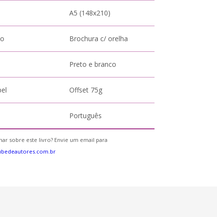
A5 (148x210)
to
Brochura c/ orelha
Preto e branco
pel
Offset 75g
Português
ar sobre este livro? Envie um email para
ubedeautores.com.br