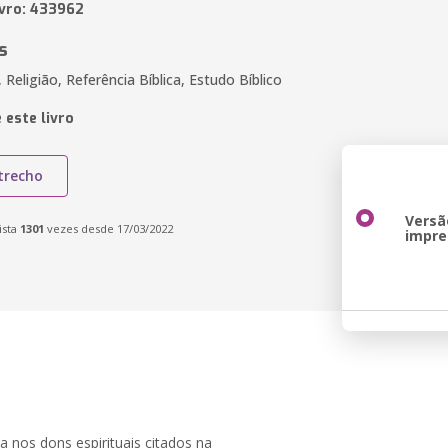
ivro: 433962
s
a, Religião, Referência Bíblica, Estudo Bíblico
 este livro
trecho
Versã
ista
1301
vezes desde 17/03/2022
impre
 nos dons espirituais citados na