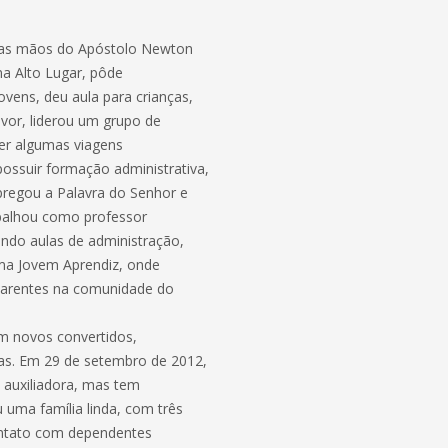
pelas mãos do Apóstolo Newton
na Alto Lugar, pôde
jovens, deu aula para crianças,
uvor, liderou um grupo de
zer algumas viagens
possuir formação administrativa,
pregou a Palavra do Senhor e
abalhou como professor
ando aulas de administração,
ama Jovem Aprendiz, onde
 carentes na comunidade do
om novos convertidos,
s. Em 29 de setembro de 2012,
auxiliadora, mas tem
 uma família linda, com três
contato com dependentes