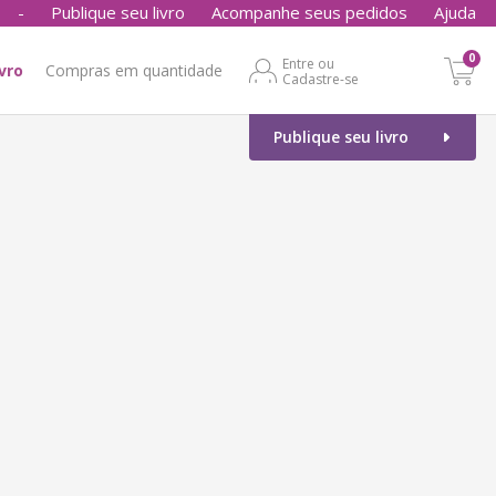
-
Publique seu livro
Acompanhe seus pedidos
Ajuda
0
Entre ou
ivro
Compras em quantidade
Cadastre-se
Publique seu livro