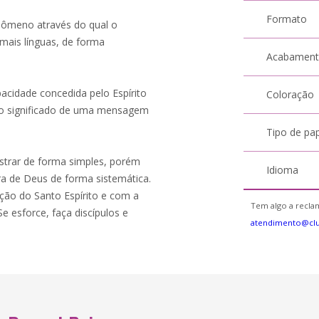
Formato
nômeno através do qual o
u mais línguas, de forma
Acabamen
acidade concedida pelo Espírito
Coloração
r o significado de uma mensagem
Tipo de pa
nistrar de forma simples, porém
Idioma
ra de Deus de forma sistemática.
ação do Santo Espírito e com a
Tem algo a reclam
e esforce, faça discípulos e
atendimento@cl