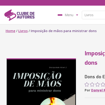
Menu
Home
/
Livros
/
Imposição de mãos para ministrar dons
Imposiç
dons
Dons do E
Por
Danyel 