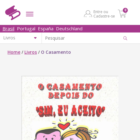
0
Entre ou
Cadastre-se
Brasil
Portugal
España
Deutschland
Home
/
Livros
/
O Casamento