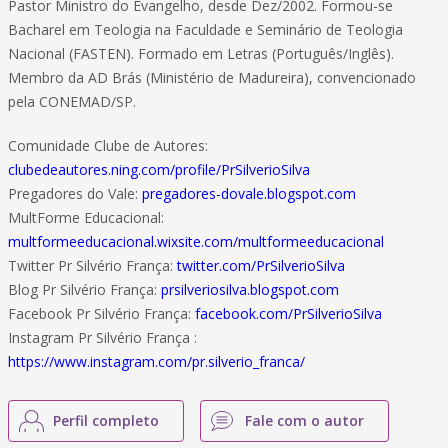
Pastor Ministro do Evangelho, desde Dez/2002. Formou-se
Bacharel em Teologia na Faculdade e Seminário de Teologia
Nacional (FASTEN). Formado em Letras (Português/Inglês).
Membro da AD Brás (Ministério de Madureira), convencionado
pela CONEMAD/SP.
Comunidade Clube de Autores:
clubedeautores.ning.com/profile/PrSilverioSilva
Pregadores do Vale:
pregadores-dovale.blogspot.com
MultForme Educacional:
multformeeducacional.wixsite.com/multformeeducacional
Twitter Pr Silvério França:
twitter.com/PrSilverioSilva
Blog Pr Silvério França:
prsilveriosilva.blogspot.com
Facebook Pr Silvério França:
facebook.com/PrSilverioSilva
Instagram Pr Silvério França :
https://www.instagram.com/pr.silverio_franca/
Perfil completo
Fale com o autor