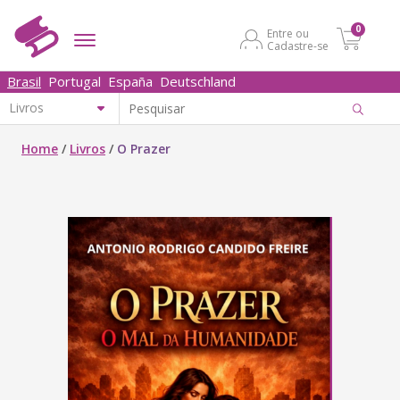
0
Entre ou
Cadastre-se
Brasil
Portugal
España
Deutschland
Home
/
Livros
/
O Prazer