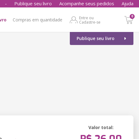
-
Publique seu livro
Acompanhe seus pedidos
Ajuda
0
Entre ou
ivro
Compras em quantidade
Cadastre-se
Publique seu livro
Valor total:
o