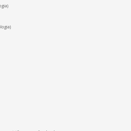
ogia)
logia)