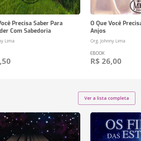
ocê Precisa Saber Para
O Que Você Precis
der Com Sabedoria
Anjos
ny Lima
Org. Johnny Lima
EBOOK
,50
R$ 26,00
Ver a lista completa