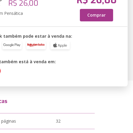
R$ 26,00
R$ 26,00
k
em Pensática
Comprar
k também pode estar à venda na:
o também está à venda em:
cas
 páginas
32