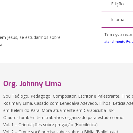
Edição
Idioma
Tem algo a reclam
em Jesus, se estudarmos sobre
atendimento@cl
da
Org. Johnny Lima
Sou Teólogo, Pedagogo, Compositor, Escritor e Palestrante. Filh
Rosimary Lima. Casado com Lenedalva Azevedo. Filhos, Letícia Az
em Belém do Pará. Mora atualmente em Carapicuíba -SP.
O autor também tem trabalhos organizado para estudo como:
Vol. 1 – Orientações sobre pregação (Homilética)
Vol. 2 – O que você precisa saber sobre a Bíblia (Bibliologia)