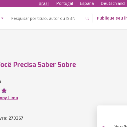
Brasil
Portugal
España
Deutschland
Publique seu l
ocê Precisa Saber Sobre
o
hnny Lima
ivro: 273367
Versã