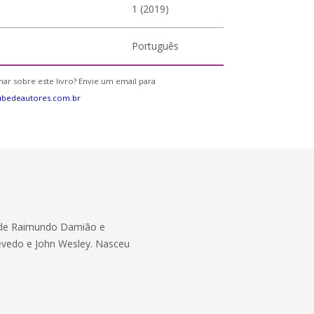
1 (2019)
Português
ar sobre este livro? Envie um email para
ubedeautores.com.br
o de Raimundo Damião e
evedo e John Wesley. Nasceu