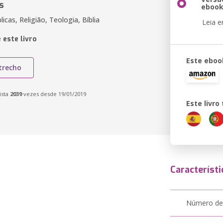
s
eboo
licas, Religião, Teologia, Bíblia
Leia 
 este livro
Este eboo
trecho
ista
2039
vezes desde 19/01/2019
Este livr
Característi
Número de