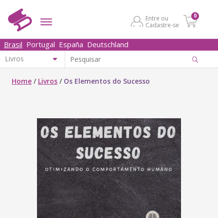
0
Entre ou
Cadastre-se
Brasil
Portugal
España
Deutschland
Home
/
Livros
/
Os Elementos do Sucesso