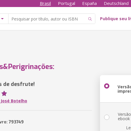
Brasil
Portugal
España
Deutschland
Publique seu l
s&Perigrinações:
s de desfrute!
Versã
impre
 José Botelho
Versã
ebook
ivro: 793749
Le