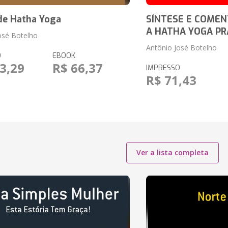
de Hatha Yoga
SÍNTESE E COMEN
A HATHA YOGA PR
osé Botelho
Antônio José Botelho
O
EBOOK
3,29
R$ 66,37
IMPRESSO
R$ 71,43
Ver a lista completa