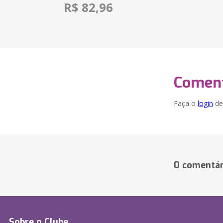
R$ 82,96
Coment
Faça o
login
dei
0 comentár
Sobre o Clube