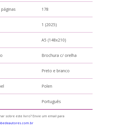
 páginas
178
1 (2025)
A5 (148x210)
to
Brochura c/ orelha
Preto e branco
pel
Polen
Português
ar sobre este livro? Envie um email para
ubedeautores.com.br