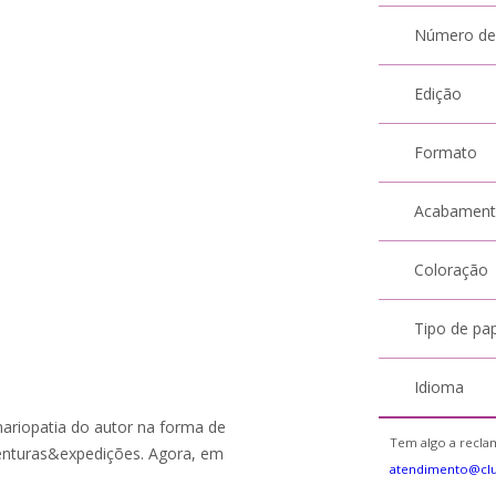
Número de
Edição
Formato
Acabamen
Coloração
Tipo de pa
Idioma
nariopatia do autor na forma de
Tem algo a reclam
venturas&expedições. Agora, em
atendimento@cl