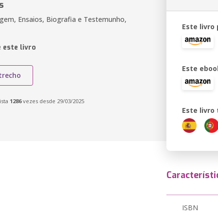
s
agem, Ensaios, Biografia e Testemunho,
Este livro
 este livro
Este eboo
trecho
ista
1286
vezes desde 29/03/2025
Este livr
Característi
ISBN