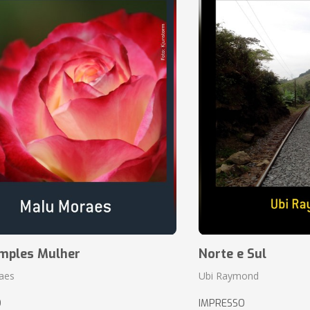
mples Mulher
Norte e Sul
aes
Ubi Raymond
O
IMPRESSO