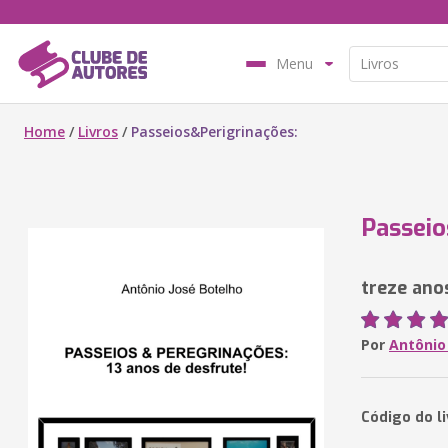
Menu
Home
/
Livros
/
Passeios&Perigrinações:
Passeio
treze ano
Por
Antônio
Código do l