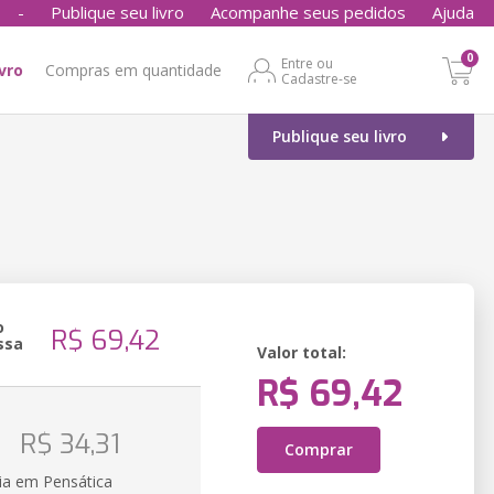
-
Publique seu livro
Acompanhe seus pedidos
Ajuda
0
Entre ou
ivro
Compras em quantidade
Cadastre-se
Publique seu livro
o
R$ 69,42
ssa
Valor total:
R$ 69,42
o
R$ 34,31
Comprar
ia em Pensática