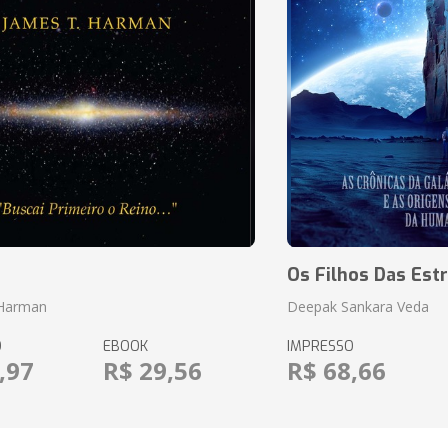
o
Os Filhos Das Estr
 Harman
Deepak Sankara Veda
O
EBOOK
IMPRESSO
,97
R$ 29,56
R$ 68,66