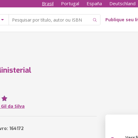
Brasil
Portugal
España
Deutschland
Publique seu l
inisterial
Gil da Silva
vro: 164172
Vers