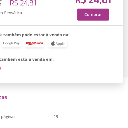
R$ 24,81
R$ 24,81
k
em Pensática
Comprar
k também pode estar à venda na:
o também está à venda em:
cas
 páginas
19