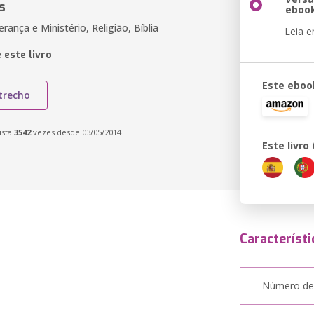
s
eboo
erança e Ministério, Religião, Bíblia
Leia 
 este livro
Este eboo
trecho
ista
3542
vezes desde 03/05/2014
Este livr
Característi
Número de