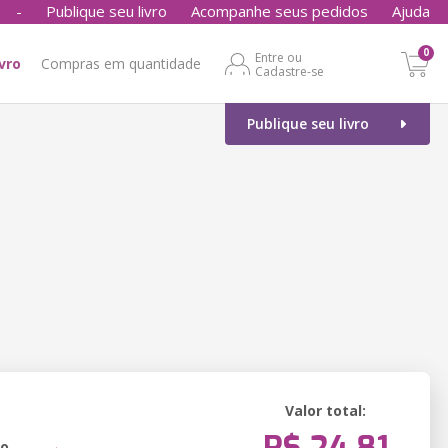
-
Publique seu livro
Acompanhe seus pedidos
Ajuda
0
Entre ou
ivro
Compras em quantidade
Cadastre-se
Publique seu livro
Valor total:
ão