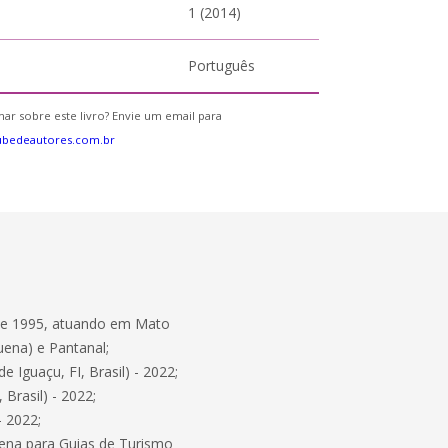
1 (2014)
Português
ar sobre este livro? Envie um email para
ubedeautores.com.br
sde 1995, atuando em Mato
uena) e Pantanal;
 Iguaçu, FI, Brasil) - 2022;
Brasil) - 2022;
- 2022;
uena para Guias de Turismo