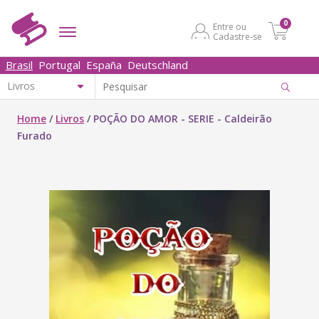
0
Entre ou
Cadastre-se
Brasil
Portugal
España
Deutschland
Home
/
Livros
/
POÇÃO DO AMOR - SERIE - Caldeirão
Furado