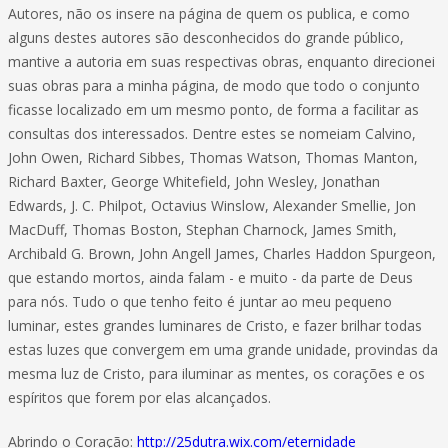
Autores, não os insere na página de quem os publica, e como
alguns destes autores são desconhecidos do grande público,
mantive a autoria em suas respectivas obras, enquanto direcionei
suas obras para a minha página, de modo que todo o conjunto
ficasse localizado em um mesmo ponto, de forma a facilitar as
consultas dos interessados. Dentre estes se nomeiam Calvino,
John Owen, Richard Sibbes, Thomas Watson, Thomas Manton,
Richard Baxter, George Whitefield, John Wesley, Jonathan
Edwards, J. C. Philpot, Octavius Winslow, Alexander Smellie, Jon
MacDuff, Thomas Boston, Stephan Charnock, James Smith,
Archibald G. Brown, John Angell James, Charles Haddon Spurgeon,
que estando mortos, ainda falam - e muito - da parte de Deus
para nós. Tudo o que tenho feito é juntar ao meu pequeno
luminar, estes grandes luminares de Cristo, e fazer brilhar todas
estas luzes que convergem em uma grande unidade, provindas da
mesma luz de Cristo, para iluminar as mentes, os corações e os
espíritos que forem por elas alcançados.
Abrindo o Coração:
http://25dutra.wix.com/eternidade