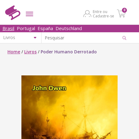
0
Entre ou
Cadastre-se
Brasil
Portugal
España
Deutschland
Home
/
Livros
/
Poder Humano Derrotado