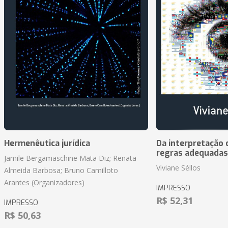
Hermenêutica jurídica
Da interpretação c
regras adequadas
Jamile Bergamaschine Mata Diz; Renata
Viviane Séllos
Almeida Barbosa; Bruno Camilloto
Arantes (Organizadores)
IMPRESSO
R$ 52,31
IMPRESSO
R$ 50,63