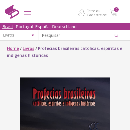
0
Entre ou
Cadastre-se
Brasil
Portugal
España
Deutschland
Home
/
Livros
/
Profecias brasileiras católicas, espíritas e
indígenas históricas