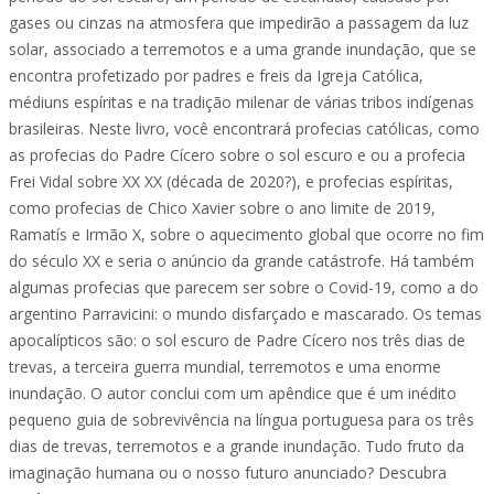
gases ou cinzas na atmosfera que impedirão a passagem da luz
solar, associado a terremotos e a uma grande inundação, que se
encontra profetizado por padres e freis da Igreja Católica,
médiuns espíritas e na tradição milenar de várias tribos indígenas
brasileiras. Neste livro, você encontrará profecias católicas, como
as profecias do Padre Cícero sobre o sol escuro e ou a profecia
Frei Vidal sobre XX XX (década de 2020?), e profecias espíritas,
como profecias de Chico Xavier sobre o ano limite de 2019,
Ramatís e Irmão X, sobre o aquecimento global que ocorre no fim
do século XX e seria o anúncio da grande catástrofe. Há também
algumas profecias que parecem ser sobre o Covid-19, como a do
argentino Parravicini: o mundo disfarçado e mascarado. Os temas
apocalípticos são: o sol escuro de Padre Cícero nos três dias de
trevas, a terceira guerra mundial, terremotos e uma enorme
inundação. O autor conclui com um apêndice que é um inédito
pequeno guia de sobrevivência na língua portuguesa para os três
dias de trevas, terremotos e a grande inundação. Tudo fruto da
imaginação humana ou o nosso futuro anunciado? Descubra