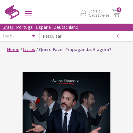
0
Entre ou
Cadastre-se
Brasil
Portugal
España
Deutschland
Home
/
Livros
/
Quero Fazer Propaganda. E agora?