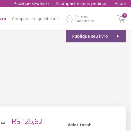
-
Publique seu livro
Acompanhe seus pedidos
Ajuda
0
Entre ou
ivro
Compras em quantidade
Cadastre-se
Publique seu livro
o
R$ 125,62
ssa
Valor total: