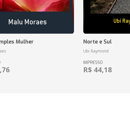
mples Mulher
Norte e Sul
aes
Ubi Raymond
O
IMPRESSO
,76
R$ 44,18