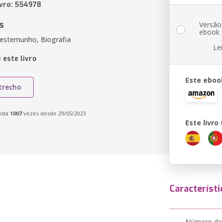
ivro: 554978
s
Versão
ebook
Testemunho, Biografia
Le
 este livro
Este eboo
trecho
ista
1007
vezes desde 29/05/2023
Este livr
Característi
Número de