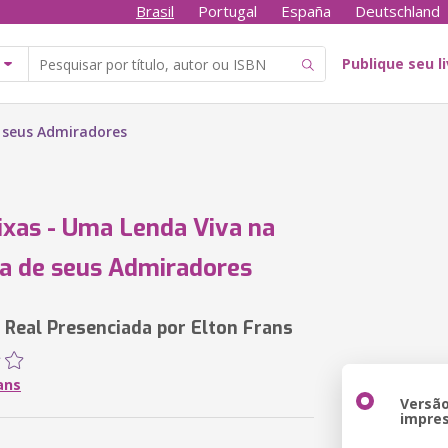
Brasil
Portugal
España
Deutschland
Publique seu l
 seus Admiradores
ixas - Uma Lenda Viva na
a de seus Admiradores
a Real Presenciada por Elton Frans
ans
Versã
impre