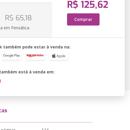
R$ 125,62
R$ 65,18
Comprar
ia em Pensática
k também pode estar à venda na:
o também está à venda em:
cas
 páginas
124