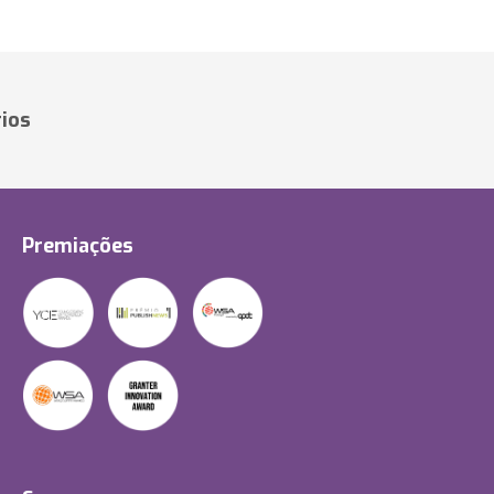
ios
Premiações