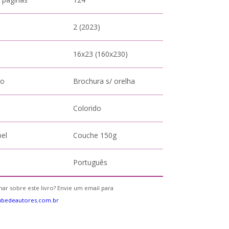
2 (2023)
16x23 (160x230)
to
Brochura s/ orelha
Colorido
pel
Couche 150g
Português
ar sobre este livro? Envie um email para
ubedeautores.com.br