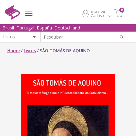
0
Entre ou
Cadastre-se
Brasil
Portugal
España
Deutschland
Home
/
Livros
/
SÃO TOMÁS DE AQUINO