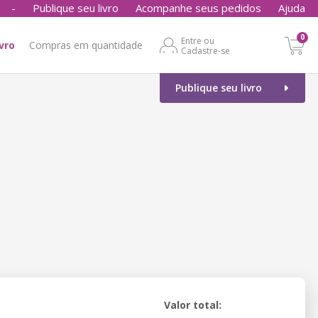
-
Publique seu livro
Acompanhe seus pedidos
Ajuda
0
Entre ou
ivro
Compras em quantidade
Cadastre-se
Publique seu livro
Valor total: