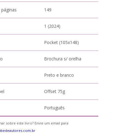
 páginas
149
1 (2024)
Pocket (105x148)
to
Brochura s/ orelha
Preto e branco
pel
Offset 75g
Português
ar sobre este livro? Envie um email para
ubedeautores.com.br