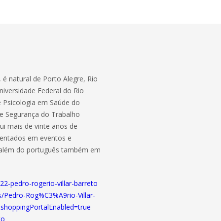
é natural de Porto Alegre, Rio
niversidade Federal do Rio
e Psicologia em Saúde do
de Segurança do Trabalho
ui mais de vinte anos de
esentados em eventos e
ado além do português também em
2-pedro-rogerio-villar-barreto
s/Pedro-Rog%C3%A9rio-Villar-
shoppingPortalEnabled=true
to