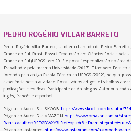
PEDRO ROGÉRIO VILLAR BARRETO
Pedro Rogério Villar Barreto, também chamado de Pedro Barretho, 
Grande do Sul, Brasil. Possuí Graduação em Ciências Sociais pela U
Grande do Sul (UFRGS) em 2013 e possuí especialização na área d
Trabalhador pela mesma Universidade (2017). É também Técnico 
formado pela antiga Escola Técnica da UFRGS (2002), no qual poss
experiência nessa atividade. Possui vários artigos e trabalhos apr
publicações cientificas. Participante de Antologias. Autor public
inglês, francês e espanhol.
Página do Autor- Site SKOOB:
https://www.skoob.com.br/autor/7942
Página do Autor- Site AMAZON:
https://www.amazon.com.br/store
Barreto/author/B0D2DWXY3L?ref=ap_rdr&isDramIntegrated=true&
Página do Instagram:
https://www.instagram.com/autorpedrobarre