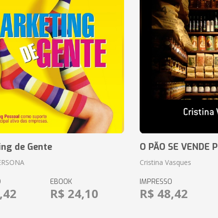
ing de Gente
O PÃO SE VENDE 
ERSONA
Cristina Vasques
O
EBOOK
IMPRESSO
,42
R$ 24,10
R$ 48,42