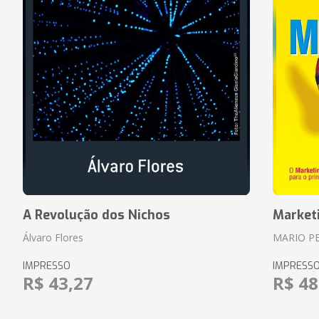
A Revolução dos Nichos
Market
Álvaro Flores
MARIO P
IMPRESSO
IMPRESS
R$ 43,27
R$ 48