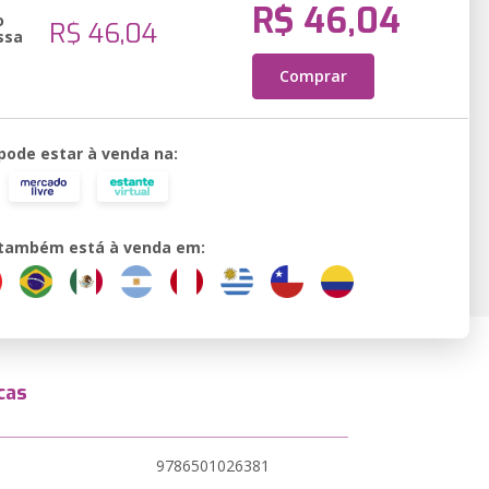
R$ 46,04
o
R$ 46,04
ssa
Comprar
 pode estar à venda na:
o também está à venda em:
cas
9786501026381