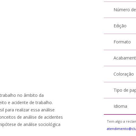
Número de
Edição
Formato
Acabamen
Coloração
Tipo de pa
 trabalho no âmbito da
ito e acidente de trabalho.
Idioma
il para realizar essa análise
onceitos de análise de acidentes
Tem algo a reclam
ipótese de análise sociológica
atendimento@cl