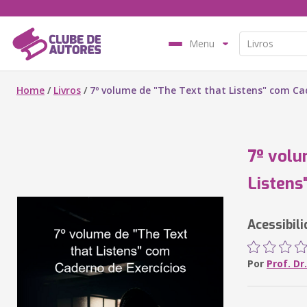
Menu
Home
/
Livros
/
7º volume de "The Text that Listens" com Ca
7º volu
Listens
Acessibil
Por
Prof. Dr