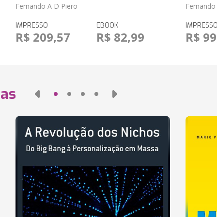
Fernando A D Piero
Fernando 
IMPRESSO
EBOOK
IMPRESS
R$ 209,57
R$ 82,99
R$ 99
das