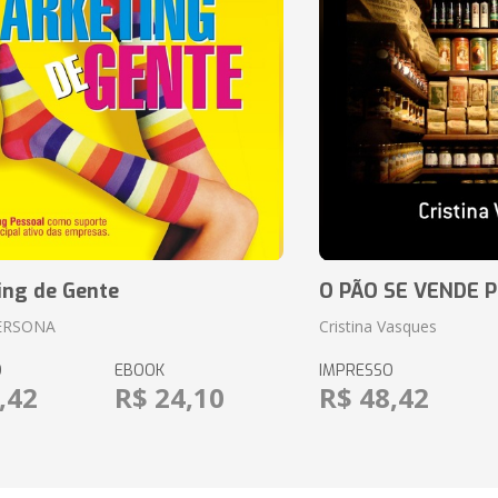
ing de Gente
O PÃO SE VENDE 
ERSONA
Cristina Vasques
O
EBOOK
IMPRESSO
,42
R$ 24,10
R$ 48,42