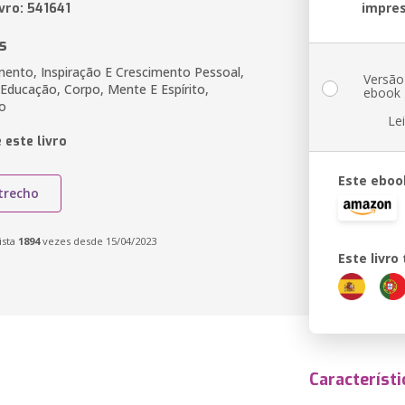
impre
vro: 541641
s
nto, Inspiração E Crescimento Pessoal,
Versão
 Educação, Corpo, Mente E Espírito,
ebook
o
Le
 este livro
Este eboo
trecho
ista
1894
vezes desde 15/04/2023
Este livr
Característi