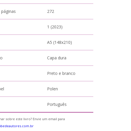
 páginas
272
1 (2023)
A5 (148x210)
to
Capa dura
Preto e branco
pel
Polen
Português
ar sobre este livro? Envie um email para
ubedeautores.com.br