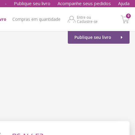
-
Publique seu livro
Acompanhe seus pedidos
Ajuda
0
Entre ou
ivro
Compras em quantidade
Cadastre-se
Publique seu livro
o