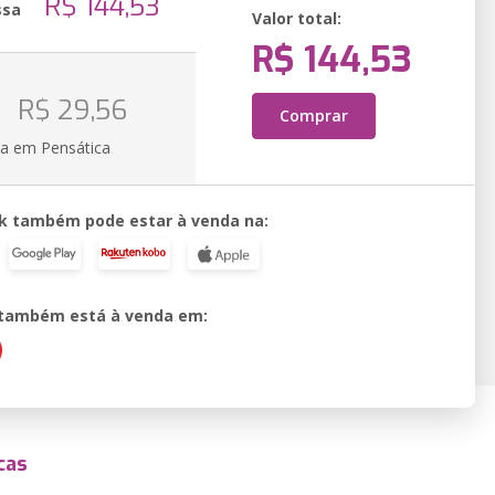
R$ 144,53
ssa
Valor total:
R$ 144,53
R$ 29,56
Comprar
ia em Pensática
k também pode estar à venda na:
o também está à venda em:
cas