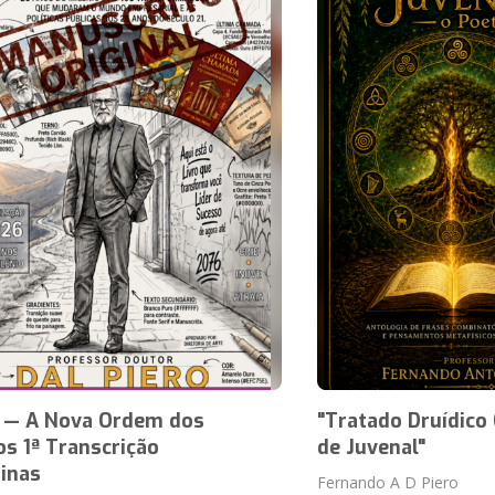
— A Nova Ordem dos
"Tratado Druídic
s 1ª Transcrição
de Juvenal"
inas
Fernando A D Piero