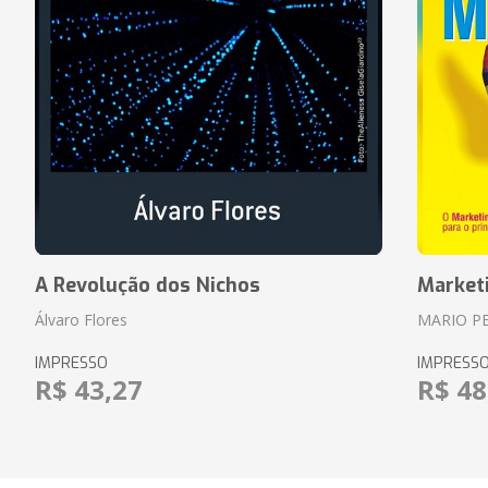
A Revolução dos Nichos
Market
Álvaro Flores
MARIO P
IMPRESSO
IMPRESS
R$ 43,27
R$ 48