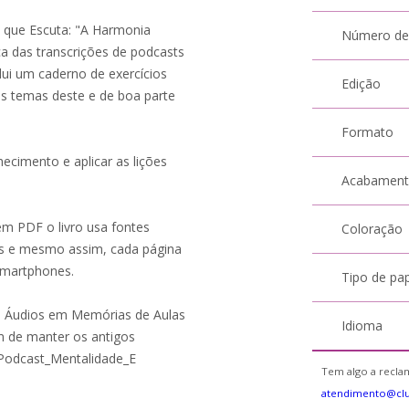
o que Escuta: "A Harmonia
Número de
a das transcrições de podcasts
lui um caderno de exercícios
Edição
s temas deste e de boa parte
Formato
ecimento e aplicar as lições
Acabamen
em PDF o livro usa fontes
Coloração
as e mesmo assim, cada página
smartphones.
Tipo de pa
e Áudios em Memórias de Aulas
Idioma
m de manter os antigos
a_Podcast_Mentalidade_E
Tem algo a reclam
atendimento@cl