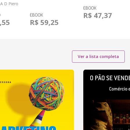
A D Piero
EBOOK
R$ 47,37
O
EBOOK
,55
R$ 59,25
Ver a lista completa