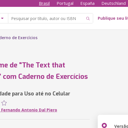
Brasil
Portugal
España
Deutschland
Publique seu l
derno de Exercícios
me de "The Text that
" com Caderno de Exercícios
idade para Uso até no Celular
. Fernando Antonio Dal Piero
Versã