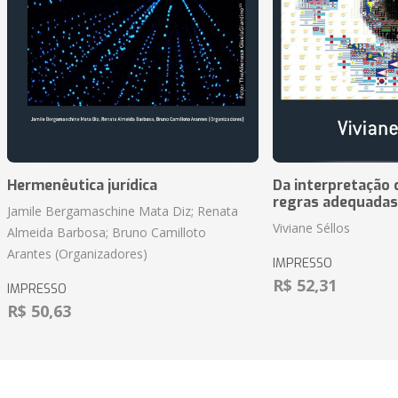
Hermenêutica jurídica
Da interpretação c
regras adequadas
Jamile Bergamaschine Mata Diz; Renata
Viviane Séllos
Almeida Barbosa; Bruno Camilloto
Arantes (Organizadores)
IMPRESSO
R$ 52,31
IMPRESSO
R$ 50,63