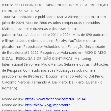
o titulo de O ENSINO DO EMPREENDEDORISMO E A PRODUÇÃO
DE RIQUEZA NACIONAL.
1000 livros editados e publicados. Marca Alcançada no Brasil em
Julho de 2024. Mais de 2800 estudos conjunturais concluídos.
Mais de nove mil e duzentas e dezesseis horas de
palestras/aulas/debates entre 2011 e 2024. Mais de 890 podcasts
e filmes criados e divulgados em Sptofy, YouTube e outras
plataformas. Pesquisador Voluntário em Fundação Universidade
de Barcelona até 2025. Pesquisador Voluntário em MGO & MGO
& DAL - PESQUISA E OPINIÃO CIENTIFICAS. Mentoring
Internacional Sênior em MicroMentor, Sebrae e outras instituições
de Pesquisa. Conhecido nas suas Publicações sob nome e
pseudônimo de (Professor Doutor Fernando Antonio Dal Piero,
Giacomo Nerone, Fernando A. Dal Piero, Dal Piero, Juvenal - o
Romano)
Nome do link:
https://www.facebook.com/MGOeDAL
Nome do link:
http://bit.ly/Blog_Importante
Nome do link:
http://bit.ly/Canal_YouTUBE