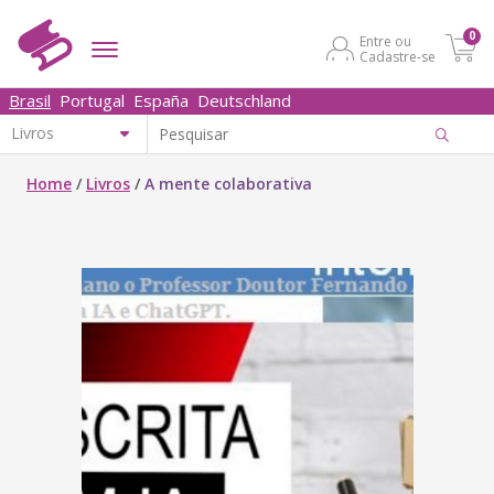
0
Entre ou
Cadastre-se
Brasil
Portugal
España
Deutschland
Home
/
Livros
/
A mente colaborativa