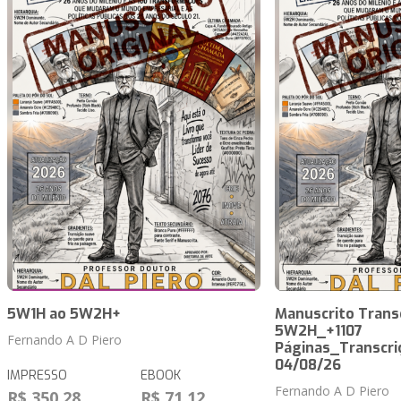
5W1H ao 5W2H+
Manuscrito Trans
5W2H_+1107
Fernando A D Piero
Páginas_Transcri
04/08/26
IMPRESSO
EBOOK
Fernando A D Piero
R$ 350,28
R$ 71,12