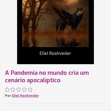
A Pandemia no mundo cria um
cenário apocalíptico
Por
Eliel Roshveder