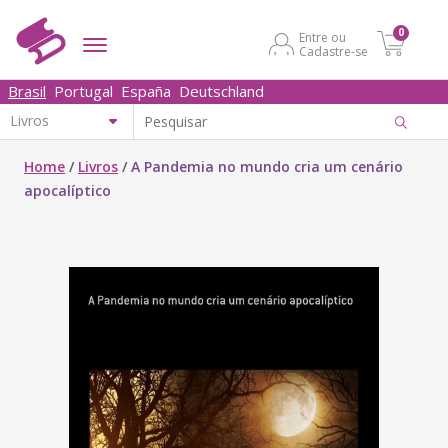
0
Entre ou
Cadastre-se
Brasil
Portugal
España
Deutschland
Home
/
Livros
/
A Pandemia no mundo cria um cenário
apocalíptico