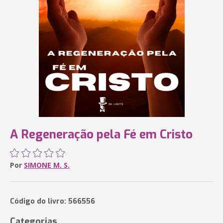
A Regeneração pela Fé em Cristo
Por
SIMONE M. S.
Código do livro: 566556
Categorias