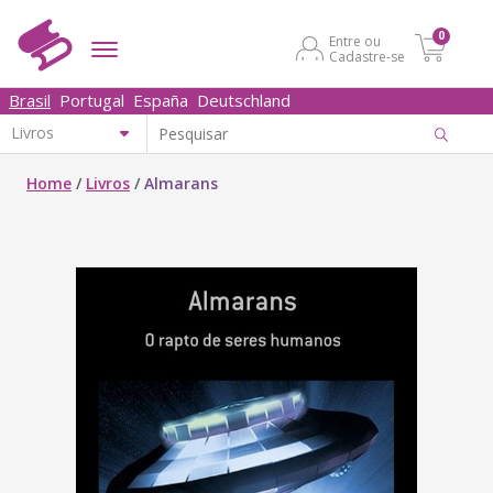
0
Entre ou
Cadastre-se
Brasil
Portugal
España
Deutschland
Home
/
Livros
/
Almarans