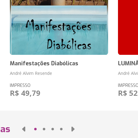
Manifestações Diabólicas
LUMIN
André Alvim Resende
André Al
IMPRESSO
IMPRESS
R$ 49,79
R$ 52
das