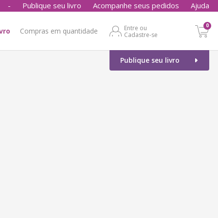
-
Publique seu livro
Acompanhe seus pedidos
Ajuda
0
Entre ou
ivro
Compras em quantidade
Cadastre-se
Publique seu livro