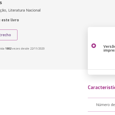
s
cção, Literatura Nacional
 este livro
trecho
Versã
ista
1802
vezes desde 22/11/2020
impre
Característi
Número de