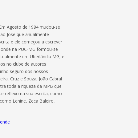
1. Em Agosto de 1984 mudou-se
São José que anualmente
scrita e ele começou a escrever
e, onde na PUC-MG formou-se
 atualmente em Uberlândia MG, e
ados no clube de autores
minho seguro dos nossos
ra, Cruz e Souza, João Cabral
tra toda a riqueza da MPB que
e reflexo na sua escrita, como
 como Lenine, Zeca Baleiro,
sende