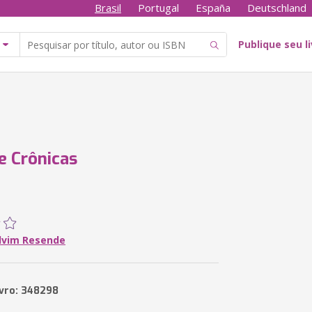
Brasil
Portugal
España
Deutschland
Publique seu l
e Crônicas
lvim Resende
ivro: 348298