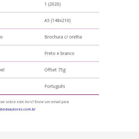
1 (2020)
A5 (148x210)
to
Brochura c/ orelha
Preto e branco
pel
Offset 75g
Português
ar sobre este livro? Envie um email para
ubedeautores.com.br