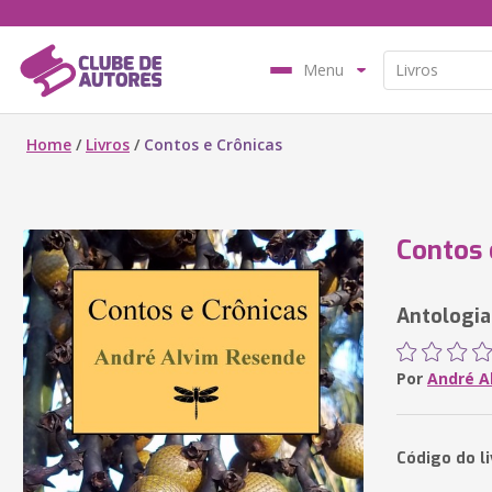
Menu
Home
/
Livros
/
Contos e Crônicas
Contos 
Antologia
Por
André A
Código do l