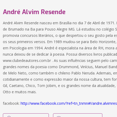
André Alvim Resende
André Alvim Resende nasceu em Brasília no dia 7 de Abril de 197
de Brumado na Ba para Pouso Alegre MG. Lá estudou no colégio 
promovia concursos literários, o que despertou o seu gosto pela e
os seus primeiros versos. Em 1989 mudou-se para Belo Horizont
em Psicologia em 1994. André é especialista na área de RH, mora
nunca deixou de se dedicar à poesia. Possui diversos livros public
www.clubedeautores.com.br . As suas influências seguem pelo ca
grandes nomes da poesia como Drummond, Vinícius, Manuel Bandei
de Melo Neto, como também o chileno Pablo Neruda. Ademais, en
cotidianamente e como expressão maior da nossa cultura, tem fort
Gil, Caetano, Chico, Tom Jobim, e os grandes nome da atualidade,
Otto e muitos mais.
facebook:
http://www.facebook.com/?ref=tn_tnmn#!/andre.alvimre