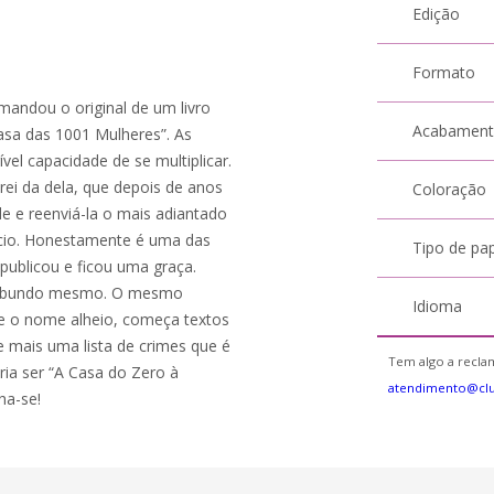
Edição
Formato
andou o original de um livro
Acabamen
 Casa das 1001 Mulheres”. As
vel capacidade de se multiplicar.
rei da dela, que depois de anos
Coloração
e e reenviá-la o mais adiantado
fácio. Honestamente é uma das
Tipo de pa
publicou e ficou uma graça.
agabundo mesmo. O mesmo
Idioma
e o nome alheio, começa textos
e mais uma lista de crimes que é
Tem algo a reclam
ria ser “A Casa do Zero à
atendimento@cl
ha-se!