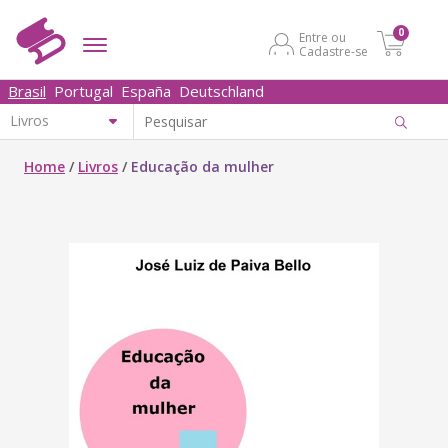
0
Entre ou
Cadastre-se
Brasil
Portugal
España
Deutschland
Home
/
Livros
/
Educação da mulher