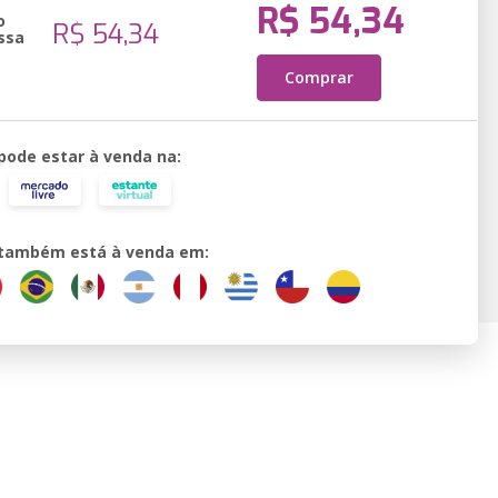
R$ 54,34
o
R$ 54,34
ssa
Comprar
 pode estar à venda na:
o também está à venda em: