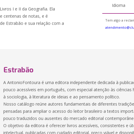
Idioma
vros I e II da Geografia. Ela
e centenas de notas, e é
Tem algo a reclam
de Estrabão e sua relação com a
atendimento@cl
Estrabão
A AntonioFontoura é uma editora independente dedicada à publicaç
pouco acessíveis em português, com especial atenção às ciências hu
à sociologia, à literatura de ideias e ao pensamento político.
Nosso catálogo reúne autores fundamentais de diferentes tradiçõe
pensadas para ampliar o acesso do leitor brasileiro a textos impor
pouco traduzidos ou ausentes do mercado editorial contemporâne
O objetivo da editora é oferecer livros acessíveis, consistentes e út
intelectual, publicadas com cuidado editorial, preço viável e dispon