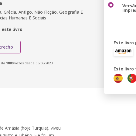
s
Versã
impre
a, Grécia, Antigo, Não Ficção, Geografia E
ncias Humanas E Sociais
 este livro
Este livro
trecho
ista
1880
vezes desde 03/06/2023
Este livr
e Amásia (hoje Turquia), viveu
gusto e Tibério. Ele foi um