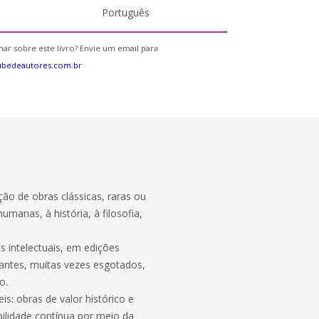
Português
ar sobre este livro? Envie um email para
ubedeautores.com.br
ão de obras clássicas, raras ou
manas, à história, à filosofia,
s intelectuais, em edições
tantes, muitas vezes esgotados,
o.
eis: obras de valor histórico e
ibilidade contínua por meio da