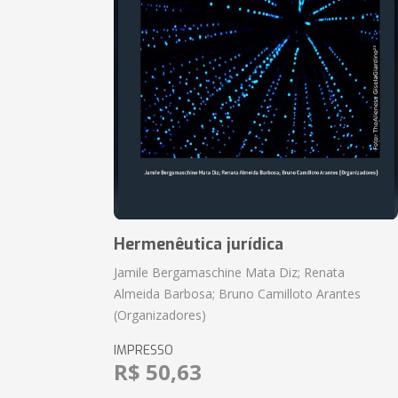
Hermenêutica jurídica
Jamile Bergamaschine Mata Diz; Renata
Almeida Barbosa; Bruno Camilloto Arantes
(Organizadores)
IMPRESSO
R$ 50,63