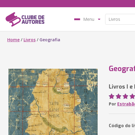
Menu
Home
/
Livros
/
Geografia
Geograf
Livros I e I
Por
Estrabã
Código do l