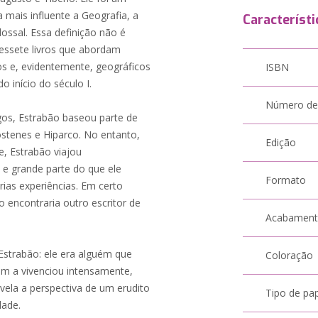
 mais influente a Geografia, a
Característi
ssal. Essa definição não é
ssete livros que abordam
icos e, evidentemente, geográficos
ISBN
 início do século I.
Número de
os, Estrabão baseou parte de
óstenes e Hiparco. No entanto,
Edição
e, Estrabão viajou
e grande parte do que ele
Formato
rias experiências. Em certo
 encontraria outro escritor de
Acabamen
 Estrabão: ele era alguém que
Coloração
ém a vivenciou intensamente,
evela a perspectiva de um erudito
Tipo de pa
dade.