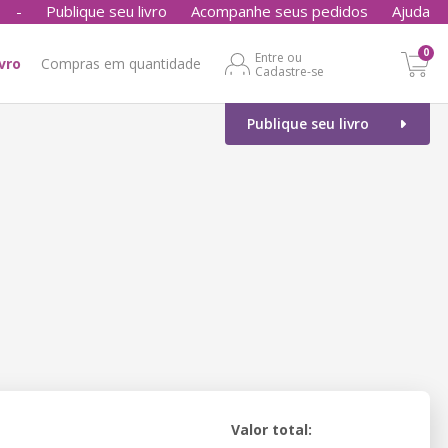
-
Publique seu livro
Acompanhe seus pedidos
Ajuda
0
Entre ou
ivro
Compras em quantidade
Cadastre-se
Publique seu livro
Valor total: