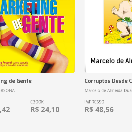
ing de Gente
Corruptos Desde C
ERSONA
Marcelo de Almeida Dua
O
EBOOK
IMPRESSO
,42
R$ 24,10
R$ 48,56