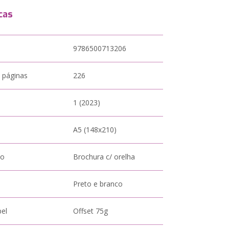
cas
9786500713206
 páginas
226
1 (2023)
A5 (148x210)
to
Brochura c/ orelha
Preto e branco
pel
Offset 75g