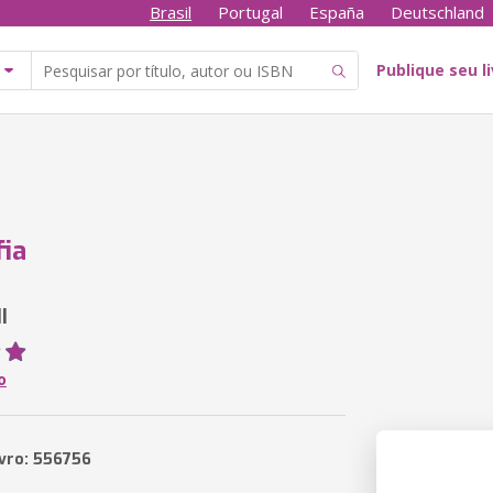
Brasil
Portugal
España
Deutschland
Publique seu l
ia
I
o
ivro: 556756