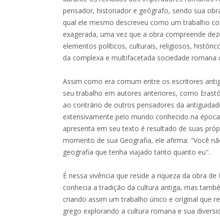
pensador, historiador e geógrafo, sendo sua obra
qual ele mesmo descreveu como um trabalho colo
exagerada, uma vez que a obra compreende deze
elementos políticos, culturais, religiosos, histór
da complexa e multifacetada sociedade romana do
Assim como era comum entre os escritores antig
seu trabalho em autores anteriores, como Erast
ao contrário de outros pensadores da antiguidad
extensivamente pelo mundo conhecido na época 
apresenta em seu texto é resultado de suas próp
momento de sua Geografia, ele afirma: "Você não
geografia que tenha viajado tanto quanto eu".
É nessa vivência que reside a riqueza da obra de
conhecia a tradição da cultura antiga, mas tamb
criando assim um trabalho único e original que r
grego explorando a cultura romana e sua diversi