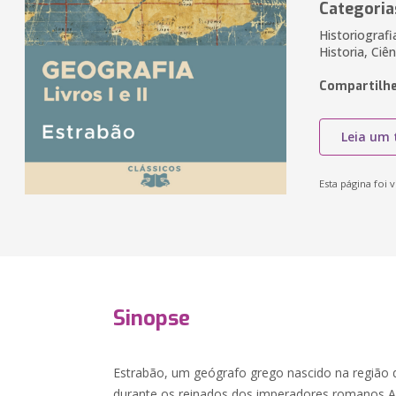
Categoria
Historiografi
Historia, Ciê
Compartilhe
Leia um 
Esta página foi v
Sinopse
Estrabão, um geógrafo grego nascido na região d
durante os reinados dos imperadores romanos Au