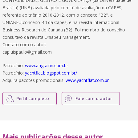
CONTABILIDADE, GESTAO E GOVERNANÇA (da Universidade de
Brasília) (UNB) avaliada pelo comitê de avaliação da CAPES,
referente ao triênio 2010-2012, com o conceito “B2", e
UNIABEU,conceito B4 da Capes, e na revista Internacional
Business Research do Canada (B2). Foi membro do conselho
consultivo da revista Uniabeu Management.
Contato com o autor:
capluispaulo@gmail.com
Patrocínio:
www.angrainn.com.br
Patrocínio:
yachtflat.blogspot.com.br/
Adquira pacotes promocionais:
www.yachtflat.com.br
Perfil completo
Fale com o autor
Mais publicações desse autor