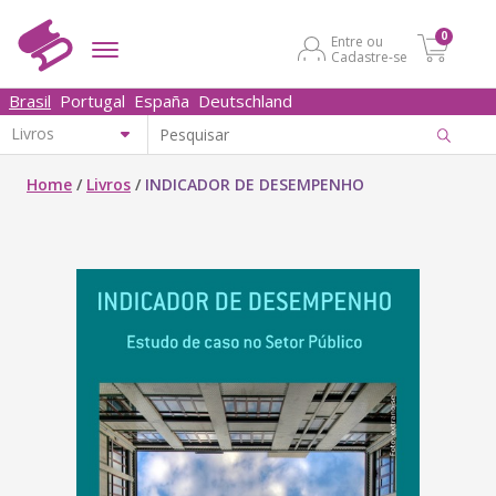
0
Entre ou
Cadastre-se
Brasil
Portugal
España
Deutschland
Home
/
Livros
/
INDICADOR DE DESEMPENHO