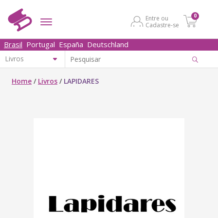
0
Entre ou
Cadastre-se
Brasil
Portugal
España
Deutschland
Home
/
Livros
/
LAPIDARES