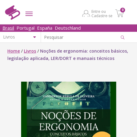
0
Entre ou
Cadastre-se
Brasil
Portugal
España
Deutschland
Home
/
Livros
/
Noções de ergonomia: conceitos básicos,
legislação aplicada, LER/DORT e manuais técnicos