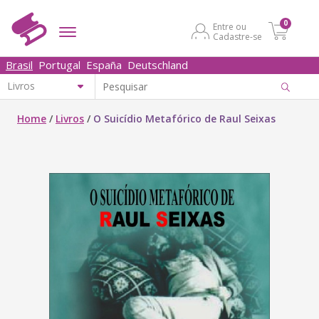
0
Entre ou
Cadastre-se
Brasil
Portugal
España
Deutschland
Home
/
Livros
/
O Suicídio Metafórico de Raul Seixas