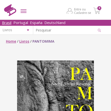
0
Entre ou
Cadastre-se
Brasil
Portugal
España
Deutschland
Home
/
Livros
/
PANTOMIMA